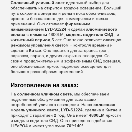
Солнечный уличный свет
идеальный выбор для
обеспечивать на открытом воздухе освещение. Больший
путь сохранить энергию и деньги пока обеспечивающ
яркость и безопасность для коммерчески и жилых
применений. Оно отличает
фирменным
наименованием LYD-S1224
и сделан
алюминиевого
сплава
с
люмены
4800LM,
модель водителя СИД
, и
жизненный период
5 лет. Оно также отличает
освещая
режимом
управления светом + контроля времени и
сделан в
Китае
. Оно идеален для загораясь троп,
парковок, парков, и других открытых площадок. Со
своим продолжительным и эффективным СИД освещая,
оно обеспечивает яркое, надежное освещение для
большого разнообразия применений.
Изготовление на заказ:
На
солнечном уличном свете
, мы обеспечиваем
подгонянные обслуживания для всех ваших
потребностей уличного освещения. Наша
солнечная
модель
уличного света
,
LYD-S1224
, сделана в
Китае
и
приходит с гарантией
2 год
. Она имеет
4800LM
яркости
и модели
водителя СИД. Она приведена в действие
LiFePO4
и имеет угол пучка
70°*140°
.