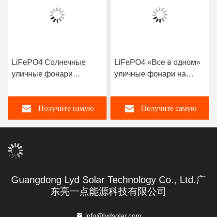
LiFePO4 Солнечные
LiFePO4 «Все в одном»
уличные фонари
уличные фонари на
Алюминиевый сплав
солнечной энергии
Светодиодный драйвер
Получите самую
Получите самую
Модель датчика Уличный
фонарь
лучшую цену
лучшую цену
Guangdong Lyd Solar Technology Co., Ltd.广
东亮一点能源科技有限公司
info@lydsolar.com