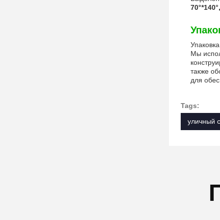
70°*140°
Упако
Упаковка
Мы испол
конструи
также об
для обес
Tags:
уличный 