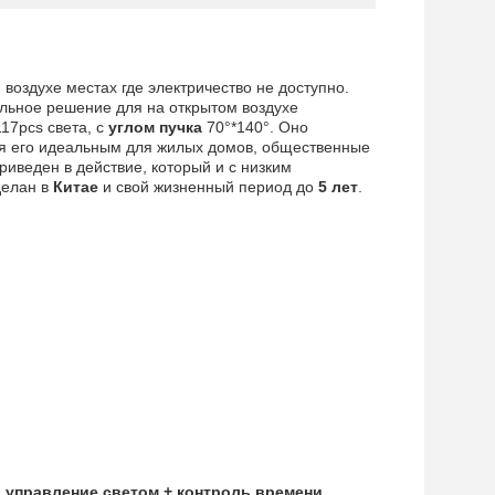
воздухе местах где электричество не доступно.
льное решение для на открытом воздухе
17pcs света, с
углом пучка
70°*140°. Оно
ая его идеальным для жилых домов, общественные
иведен в действие, который и с низким
елан в
Китае
и свой жизненный период до
5 лет
.
, управление светом + контроль времени,