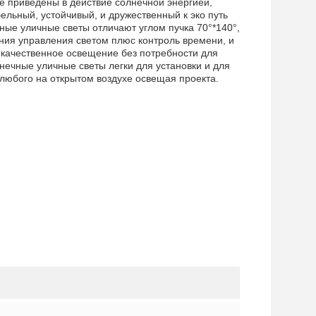
 приведены в действие солнечной энергией,
льный, устойчивый, и дружественный к эко путь
ные уличные светы отличают углом пучка 70°*140°,
ия управления светом плюс контроль времени, и
качественное освещение без потребности для
ечные уличные светы легки для установки и для
любого на открытом воздухе освещая проекта.