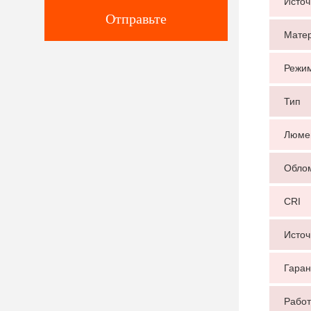
Источ
Отправьте
Мате
Режи
Тип
Люме
Обло
CRI
Источ
Гаран
Работ