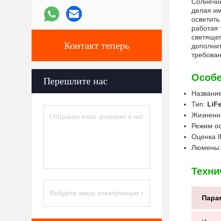
Солнечны
делая им
осветить
работая 
светящег
Контакт теперь
дополнит
требован
Особе
Перешлите нас
Название
Тип:
LiF
Жизненн
Режим о
Оценка I
Люмены
Техни
Пара