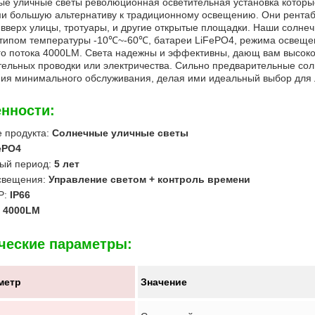
е уличные светы революционная осветительная установка которые
и большую альтернативу к традиционному освещению. Они рентабе
 вверх улицы, тротуары, и другие открытые площадки. Наши солнеч
типом температуры -10℃~-60℃, батареи LiFePO4, режима освещен
о потока 4000LM. Света надежны и эффективны, дающ вам высоко
ельных проводки или электричества. Сильно предварительные солн
ия минимального обслуживания, делая ими идеальный выбор для 
нности:
 продукта:
Солнечные уличные светы
ePO4
ый период:
5 лет
свещения:
Управление светом + контроль времени
P:
IP66
:
4000LM
ческие параметры:
метр
Значение