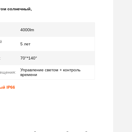
том солнечный
,
4000lm
й
5 лет
:
70°*140°
Управление светом + контроль
вещения:
времени
ый IP66