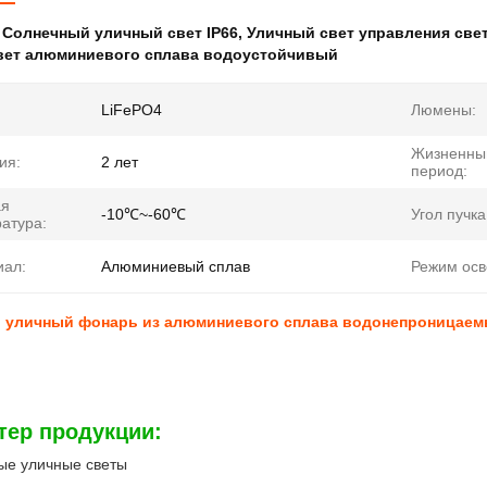
:
Солнечный уличный свет IP66
,
Уличный свет управления све
вет алюминиевого сплава водоустойчивый
LiFePO4
Люмены:
Жизненны
ия:
2 лет
период:
ая
-10℃~-60℃
Угол пучка
атура:
иал:
Алюминиевый сплав
Режим ос
 уличный фонарь из алюминиевого сплава водонепроницаем
тер продукции:
ые уличные светы