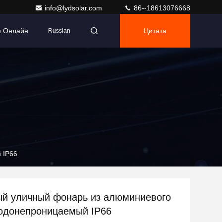
info@lydsolar.com
86--18613076668
и Онлайн
Цитата
Russian
 IP66
й уличный фонарь из алюминиевого
одонепроницаемый IP66