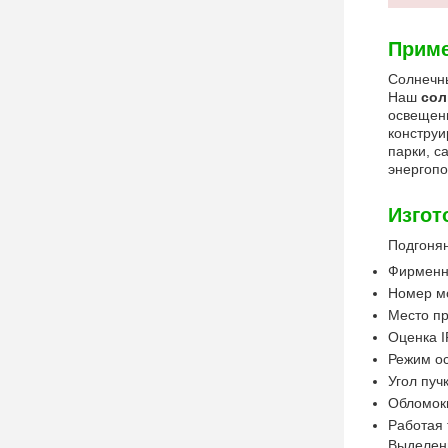
Приме
Солнечны
Наш
сол
освещен
конструи
парки, с
энергопо
Изгот
Подгоня
Фирменн
Номер м
Место пр
Оценка I
Режим ос
Угол пуч
Обломок
Работая
Выделен