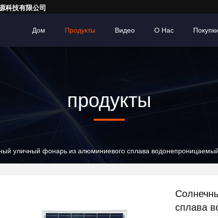
亮一点能源科技有限公司
Дом
Продукты
Видео
О Нас
Покупк
продукты
ный уличный фонарь из алюминиевого сплава водонепроницаемый
Солнечны
сплава в