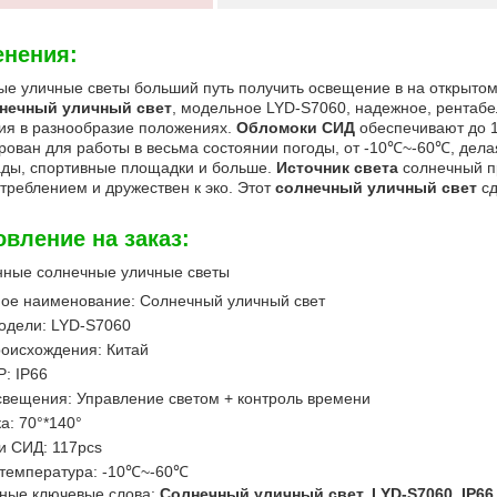
нения:
е уличные светы больший путь получить освещение в на открытом 
нечный уличный свет
, модельное LYD-S7060, надежное, рентабе
Отправить
ия в разнообразие положениях.
Обломоки СИД
обеспечивают до 1
рован для работы в весьма состоянии погоды, от -10℃~-60℃, дел
ады, спортивные площадки и больше.
Источник света
солнечный пр
треблением и дружествен к эко. Этот
солнечный уличный свет
сд
овление на заказ:
нные солнечные уличные светы
ое наименование: Солнечный уличный свет
одели: LYD-S7060
оисхождения: Китай
P: IP66
вещения: Управление светом + контроль времени
ка: 70°*140°
и СИД: 117pcs
 температура: -10℃~-60℃
ные ключевые слова:
Солнечный уличный свет, LYD-S7060, IP66