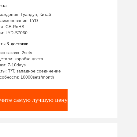
кта
ождения: Гуандун, Китай
аименование: LYD
я: CE-RoHS
и: LYD-S7060
ты & доставки
ин заказа: 2sets
етали: коробка цвета
ки: 7-10days
ты: T/T, западное соединение
собности: 10000sets/month
чите самую лучшую цену