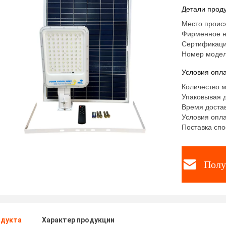
Детали проду
Место происх
Фирменное н
Сертификаци
Номер модел
Условия опла
Количество м
Упаковывая д
Время достав
Условия опла
Поставка спо
Полу
одукта
Характер продукции