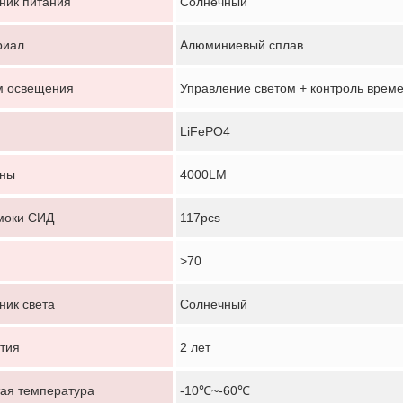
ник питания
Солнечный
риал
Алюминиевый сплав
м освещения
Управление светом + контроль врем
LiFePO4
Оставьте сообщение
ны
4000LM
Мы скоро тебе перезвоним!
моки СИД
117pcs
>70
ник света
Солнечный
тия
2 лет
ая температура
-10℃~-60℃