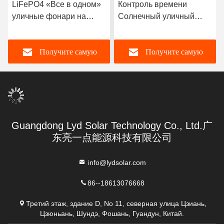
LiFePO4 «Все в одном»
Контроль времени
уличные фонари на
Солнечный уличный
солнечной энергии
фонарь OEM ODM
Солнечный дорожный
Получите самую
Получите самую
свет
лучшую цену
лучшую цену
Guangdong Lyd Solar Technology Co., Ltd.广
东亮一点能源科技有限公司
info@lydsolar.com
86--18613076668
Третий этаж, здание D, No 11, северная улица Цзиань,
Цзюньань, Шундэ, Фошань, Гуандун, Китай.