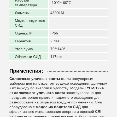
Работая
-10℃~-60℃
температура
Люмены
4800LM
Модель водителя
СИД
Оценка IP
IP66
Гарантия
2 лет
Угол пучка
70°*140°
Обломоки СИД
117pcs
Применения:
Солнечные уличные светы
стали популярным
выбором для на открытом воздухе освещения, должным
к их выходу по энергии и удобству. Модель
LYD-S1224
от
солнечного уличного света
конструирована для
предусмотрения яркого и надежного освещения для
разнообразие на открытом воздухе применений. Она
оборудована с
моделью водителя СИД
для
эффективного использования энергии и оценкой
CRI
>70 для естественного перевода цвета. Дополнительно,