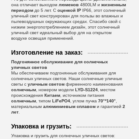
она отличает выходом
люменов
4800LM и
жизненным
периодом
до 5 лет. С
оценкой IP
IP66, этот солнечный
уличный свет конструирован для пользы во влажных и
пылевоздушных окружающих средах. Спасибо свой с
низким энергопотреблением дизайн, этот солнечный
уличный свет идеальный выбор для на открытом
воздухе освещая применений.
Изготовление на заказ:
Подгонянное обслуживание для солнечных
уличных светов
Мы обеспечиваем подгонянные обслуживания для
солнечных уличных светов. Наши солнечные уличные
светы с
уличным светом
фирменного наименования
солнечным
, номером модели
LYD-S1224
, местом
происхождения
Китаем
, источником питания
солнечным
, типом
LiFePO4
, углом пучка
70°*140°
,
материальным
алюминиевым сплавом
и гарантией
2
лет
.
Упаковка и грузить:
Упаковка и грузить для солнечных уличных светов: