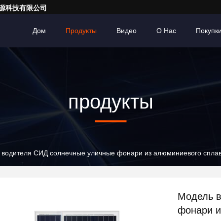
亮一点能源科技有限公司
Дом
Продукты
Видео
О Нас
Покупк
продукты
Модель водителя СИД солнечные уличные фонари из алюминиевог
Модель водител
фонари и