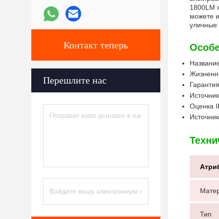
1800LM я
можете и
уличные 
Контакт теперь
Особе
Название
Жизненн
Перешлите нас
Гаранти
Источник
Оценка I
Источник
Техни
Атри
Мате
Тип