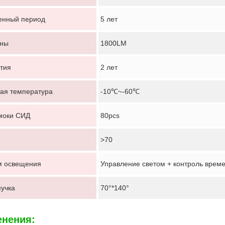
енный период
5 лет
ны
1800LM
тия
2 лет
ая температура
-10℃~-60℃
моки СИД
80pcs
>70
м освещения
Управление светом + контроль врем
пучка
70°*140°
нения: