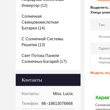
Инвертор
(12)
Выделить
Улица алю
Солнечная
Свинцовокислотная
Тип:
Батарея
(14)
Источн
С Солнечной Системы
Решетки
(13)
Гарант
Свет Потока Панели
Жизне
Солнечных Батарей
(17)
период
Модель во
Контакты
Контакты:
Miss. Lucia
Харак
Телефон:
86--18613076668
Солнечны
электроэ