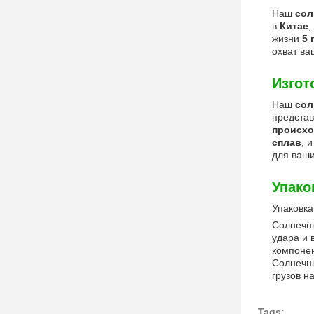
Наш
сол
в
Китае
,
жизни
5 
охват ва
Изгот
Наш
сол
предста
происхо
сплав
, 
для ваши
Упако
Упаковка
Солнечны
удара и 
компонен
Солнечны
грузов н
Tags: