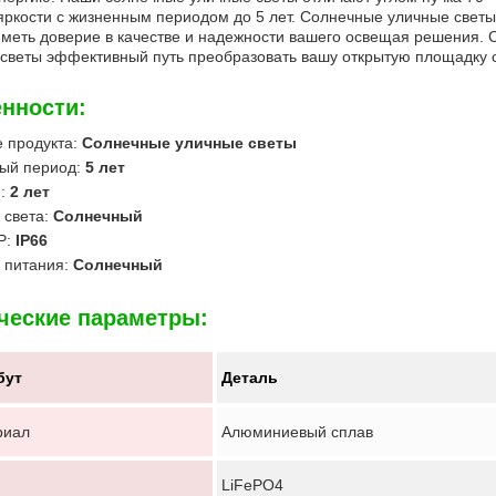
ркости с жизненным периодом до 5 лет. Солнечные уличные светы 
меть доверие в качестве и надежности вашего освещая решения. 
светы эффективный путь преобразовать вашу открытую площадку с
нности:
 продукта:
Солнечные уличные светы
ый период:
5 лет
я:
2 лет
 света:
Солнечный
P:
IP66
 питания:
Солнечный
ческие параметры:
бут
Деталь
риал
Алюминиевый сплав
LiFePO4