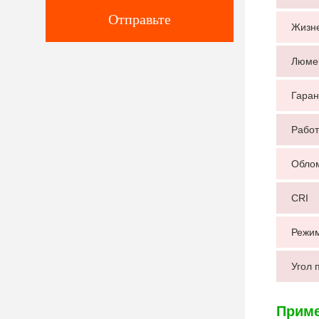
Отправьте
Жизн
Люме
Гаран
Работ
Обло
CRI
Режи
Угол 
Приме