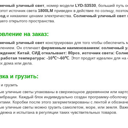
нечный уличный свет
, номер модели
LYD-S3530
, больший путь 
 этот источник света
1800LM
приведен в действие по солнцу, поэт
год
и никакими ценами электричества.
Солнечный уличный свет
шего открытого пространства.
овление на заказ:
нечный уличный свет
конструирован для того чтобы обеспечить
влением. Он отличает
фирменным наименованием: солнечный у
ждения: Китай
,
СИД откалывает: 80pcs
,
источник света: Солн
и
работая температура: -10℃~-60℃
. Этот продукт идеален для н
х дома или дела.
вка и грузить:
 и грузить
е уличные светы упакованы в сверхмощное деревянном или карт
вибрации. Каждый блок индивидуально создан программу-оболочку 
тами. Коробки после этого загерметизированы с лентой и обознач
е уличные светы можно грузить самолетом, море, или земля. Важ
адежна и испытана в регуляции таких чувствительных товаров.