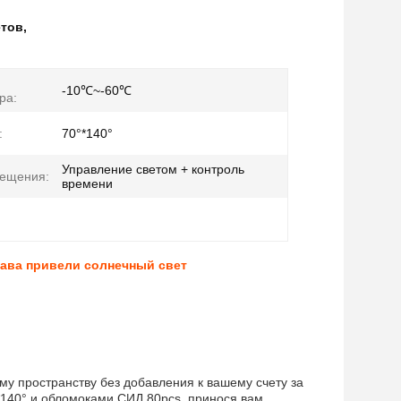
етов
,
-10℃~-60℃
ра:
:
70°*140°
Управление светом + контроль
вещения:
времени
ава привели солнечный свет
у пространству без добавления к вашему счету за
*140° и обломоками СИД 80pcs, принося вам