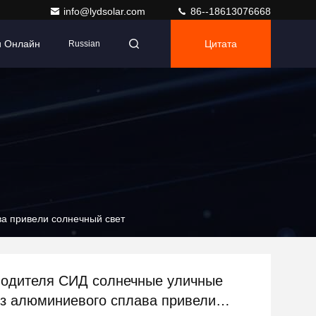
info@lydsolar.com
86--18613076668
и Онлайн
Цитата
Russian
о сплава привели солнечный свет
я СИД солнечные уличные
з алюминиевого сплава привели