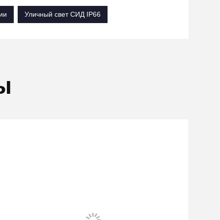
ии
Уличный свет СИД IP66
ы