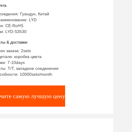
й свет
кта
ождения: Гуандун, Китай
аименование: LYD
я: CE-RoHS
и: LYD-S3530
ты & доставки
ин заказа: 2sets
етали: коробка цвета
ки: 7-10days
ты: T/T, западное соединение
собности: 10000sets/month
чите самую лучшую цену