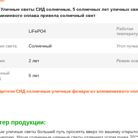
:
Уличные светы СИД солнечные
,
5 солнечных лет уличных св
миниевого сплава привела солнечный свет
Работая
LiFePO4
температу
ик света:
Солнечный
Угол пучка
ия:
2 лет
Режим ос
нный
5 лет
:
дителя СИД солнечные уличные фонари из алюминиевого спл
тер продукции:
е уличные светы больший путь просиять вверх по вашему открытом
нергию. Наши солнечные уличные светы отличают углом пучка 70°