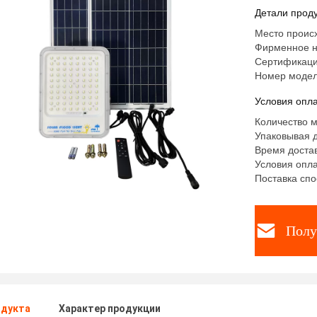
солнечны
Детали проду
Место происх
Фирменное н
Сертификаци
Номер модел
Условия опла
Количество м
Упаковывая д
Время достав
Условия опла
Поставка спо
Полу
одукта
Характер продукции