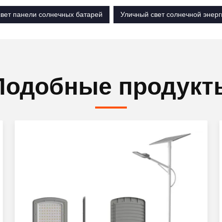
свет панели солнечных батарей
Уличный свет солнечной энерг
Подобные продукт