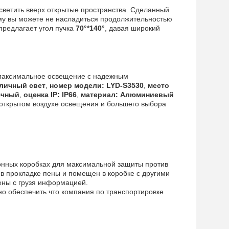
осветить вверх открытые пространства. Сделанный
ому вы можете не насладиться продолжительностью
предлагает угол пучка
70°*140°
, давая широкий
 максимальное освещение с надежным
личный свет
,
номер модели: LYD-S3530
,
место
ечный
,
оценка IP: IP66
,
материал: Алюминиевый
а открытом воздухе освещения и большего выбора
онных коробках для максимальной защиты против
в прокладке пены и помещен в коробке с другими
ены с грузя информацией.
но обеспечить что компания по транспортировке