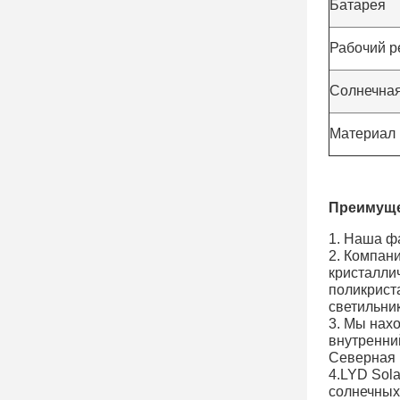
Батарея
Рабочий 
Солнечная
Материал 
Преимуще
1. Наша ф
2. Компан
кристаллич
поликрист
светильни
3. Мы нахо
внутренни
Северная 
4.LYD Sol
солнечных