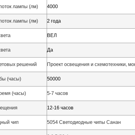
поток лампы (лм)
4000
поток лампы (лм)
2 года
света
ВЕЛ
света
Да
Отправить
етовых решений
Проект освещения и схемотехники, мо
бы (часы)
50000
ремя (часы)
5-7 часов
вещения
12-16 часов
дный чип
5054 Светодиодные чипы Санан