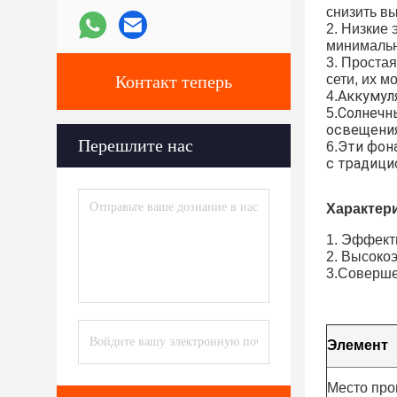
снизить вы
2. Низкие
минимальн
3. Проста
Контакт теперь
сети, их м
Аккумул
4.
Солнечн
5.
освещения
Перешлите нас
Эти фон
6.
с традици
Характери
1. Эффект
2. Высоко
3.Соверше
Элемент
Место пр