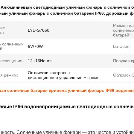
:
Алюминиевый светодиодный уличный фонарь с солнечной б
ный уличный фонарь с солнечной батареей IP66
,
дорожный фо
Размер па
ние
LYD-S7060
солнечны
та:
батарей:
ь солнечных
6V/70W
Батарея:
й:
 освещения:
12 -16Hours
Поручая в
Оптически контроль +
я режим:
Обломок 
дистанционное управление + время
ая солнечная батарея привела уличный фонарь IP66 водоне
вые IP66 водонепроницаемые светодиодные солнечн
ичность. Солнечные уличные фонари — это чистое и устойч