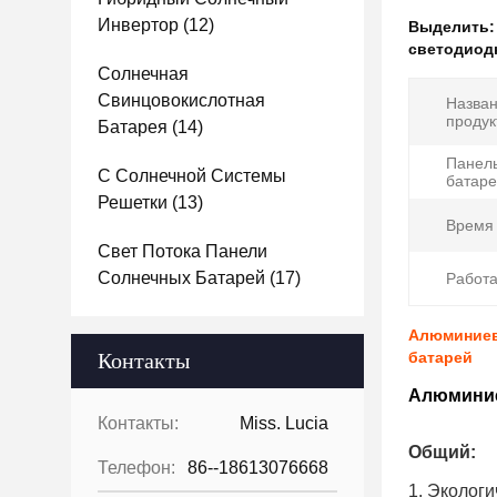
Инвертор
(12)
Выделить
светодиод
Солнечная
Свинцовокислотная
Назва
продук
Батарея
(14)
Панел
С Солнечной Системы
батаре
Решетки
(13)
Время
Свет Потока Панели
Солнечных Батарей
(17)
Работа
Алюминиев
Контакты
батарей
Алюминие
Контакты:
Miss. Lucia
Общий:
Телефон:
86--18613076668
1. Эколог