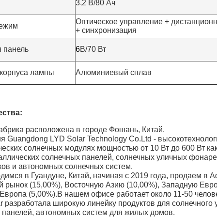
3,2 В/80 Ач
Оптическое управление + дистанцион
режим
+ синхронизация
 панель
6
В/70 Вт
корпуса лампы
Алюминиевый сплав
ства:
абрика расположена в городе Фошань, Китай.
ия Guangdong LYD Solar Technology Co.Ltd - высокотехнол
еских солнечных модулях мощностью от 10 Вт до 600 Вт как
аллических солнечных панелей, солнечных уличных фонаре
ков и автономных солнечных систем.
димся в Гуандуне, Китай, начиная с 2019 года, продаем в 
й рынок (15,00%), Восточную Азию (10,00%), Западную Евро
Европа (5,00%).В нашем офисе работает около 11-50 челов
ar разработала широкую линейку продуктов для солнечного 
 панелей, автономных систем для жилых домов.