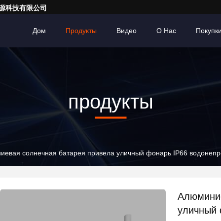
亮一点能源科技有限公司
Дом
Продукты
Видео
О Нас
Покупк
продукты
иевая солнечная батарея привела уличный фонарь IP66 водонепр
Алюминие
уличный 