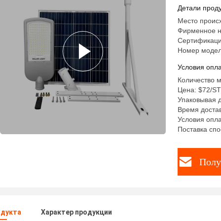
дорожный
Детали проду
Место происх
Фирменное н
Сертификаци
Номер модел
Условия опла
Количество м
Цена: $72/S
Упаковывая д
Время достав
Условия опла
Поставка спо
Полу
одукта
Характер продукции