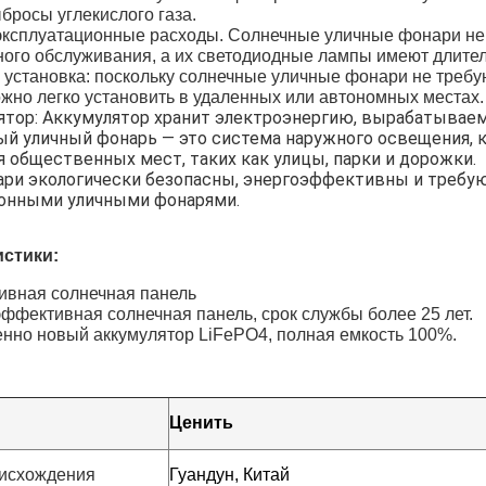
бросы углекислого газа.
 эксплуатационные расходы. Солнечные уличные фонари не
ого обслуживания, а их светодиодные лампы имеют длител
я установка: поскольку солнечные уличные фонари не требу
ожно легко установить в удаленных или автономных местах.
ятор: Аккумулятор хранит электроэнергию, вырабатываем
ый уличный фонарь — это система наружного освещения, 
 общественных мест, таких как улицы, парки и дорожки.
ари экологически безопасны, энергоэффективны и требу
онными уличными фонарями.
стики​:
ивная солнечная панель
эффективная солнечная панель, срок службы более 25 лет.
нно новый аккумулятор LiFePO4, полная емкость 100%.
Ценить
оисхождения
Гуандун, Китай