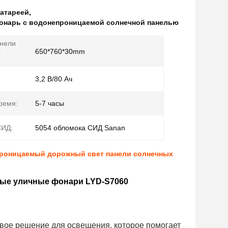
атареей
,
нарь с водонепроницаемой солнечной панелью
нели
х
650*760*30mm
3,2 В/80 Ач
ремя:
5-7 часы
СИД:
5054 обломока СИД Sanan
проницаемый дорожный свет панели солнечных
ые уличные фонари LYD-S7060
ивое решение для освещения, которое помогает