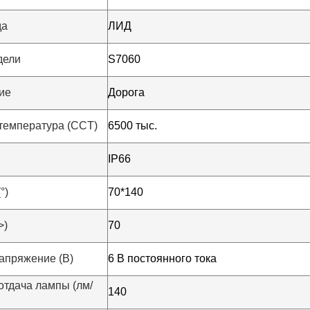
да
ЛИД
дели
S7060
ие
Дорога
температура (CCT)
6500 тыс.
IP66
Оставьте сообщение
°)
70*140
Мы скоро тебе перезвоним!
>)
70
апряжение (В)
6 В постоянного тока
отдача лампы (лм/
140