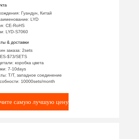
 свет панели солнечных батарей
кта
ождения: Гуандун, Китай
аименование: LYD
я: CE-RoHS
и: LYD-S7060
ты & доставки
ин заказа: 2sets
TES-$73/SETS
етали: коробка цвета
ки: 7-10days
ты: T/T, западное соединение
собности: 10000sets/month
чите самую лучшую цену