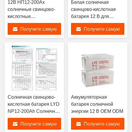
12В НП12-200Ах
Белая солнечная
солнечные свинцово-
свинцово-кислотная
кислотные
батарея 12 В для
аккумуляторы для
электроинструментов
Получите самую
Получите самую
зарядки для бытовой
электроники
лучшую цену
лучшую цену
Солнечная свинцово-
Аккумуляторная
кислотная батарея LYD
батарея солнечной
NP12-200Ah Солнечная
энергии 12 В OEM ODM
аккумуляторная
Получите самую
Получите самую
батарея