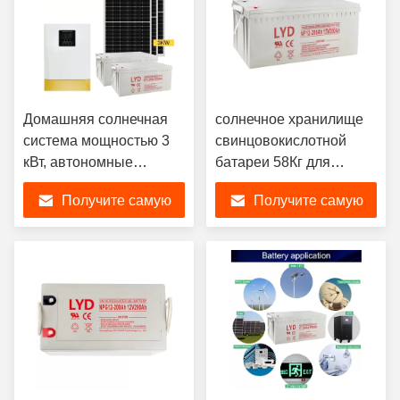
Домашняя солнечная
солнечное хранилище
система мощностью 3
свинцовокислотной
кВт, автономные
батареи 58Кг для
энергетические
потребительского
Получите самую
Получите самую
решения, свинцово-
электронного
кислотная батарея
применения
лучшую цену
лучшую цену