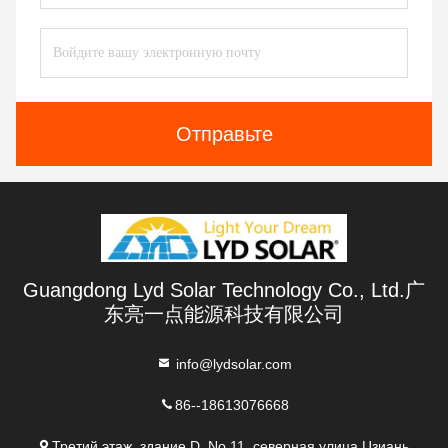
Отправьте
Guangdong Lyd Solar Technology Co., Ltd.广
东亮一点能源科技有限公司
info@lydsolar.com
86--18613076668
Третий этаж, здание D, No 11, северная улица Цзиань,