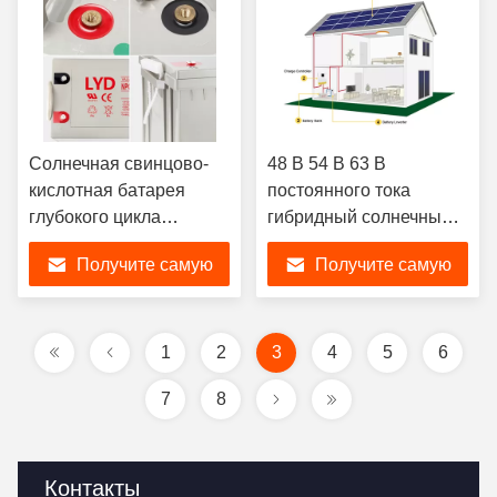
Солнечная свинцово-
48 В 54 В 63 В
кислотная батарея
постоянного тока
глубокого цикла
гибридный солнечный
емкостью 200 Ач, 58 кг
инвертор чистый
Получите самую
Получите самую
синусоидальный
инвертор
лучшую цену
лучшую цену
1
2
3
4
5
6
7
8
Контакты