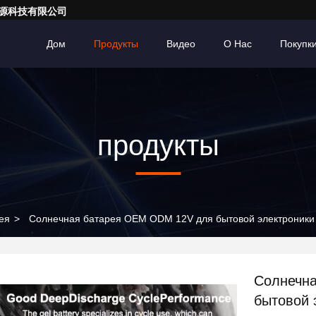
亮一点能源科技有限公司
Дом
Продукты
Видео
О Нас
Покупк
продукты
ея
>
Солнечная батарея OEM ODM 12V для бытовой электроники
Солнечн
бытовой 