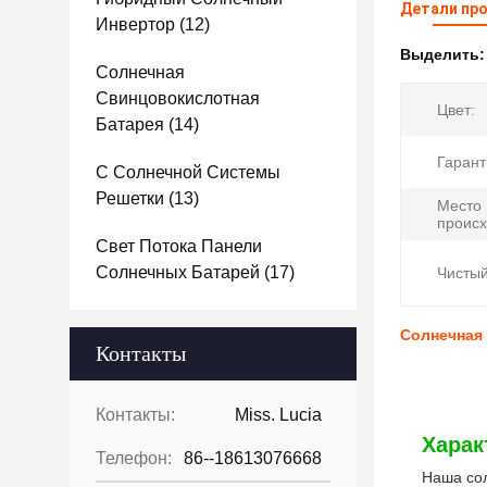
Детали пр
Инвертор
(12)
Выделить
Солнечная
Свинцовокислотная
Цвет:
Батарея
(14)
Гарант
С Солнечной Системы
Решетки
(13)
Место
происх
Свет Потока Панели
Солнечных Батарей
(17)
Чистый
Солнечная
Контакты
Контакты:
Miss. Lucia
Харак
Телефон:
86--18613076668
Наша сол