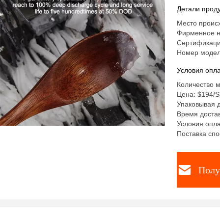
Детали проду
Место происх
Фирменное н
Сертификаци
Номер модел
Условия опла
Количество м
Цена: $194/
Упаковывая д
Время достав
Условия опла
Поставка спо
Полу