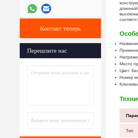
конструи
длинный 
высокока
соответс
Контакт теперь
Особе
Название
Перешлите нас
Применен
Напряжен
Место пр
Цвет: Бе
Номер м
Ключевые
Техни
Пара
Тип