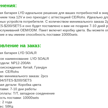
нения:
я батарея LYD идеальное решение для ваших потребностей в энер
ием тока 12V и оно приходит с аттестацией CE/Rohs. Идеально дл
ных устройств потребителя. С количеством минимального заказа 2p
S-$200/SETS и оно будет поставлено к вам не позднее 7-10 дней р
служиваний OEM/ODM. Пакет включит коробку цвета. Вы можете оп
ие и мы имеем способность поставки 10000sets.
овление на заказ:
Отправить
ая батарея LYD SOALR
ое наименование: LYD SOALR
одели: NP12-200Ah
оисхождения: Китай, Гуандун
ия: CE/Rohs
во минимального заказа: 2pcs
194/STES-$200/SETS
ая детали: Коробка цвета
тавки: 7-10 дни работы
оплаты: T/T, западное соединение
сть поставки: 10000sets
: 2 года
ес: 58Kg