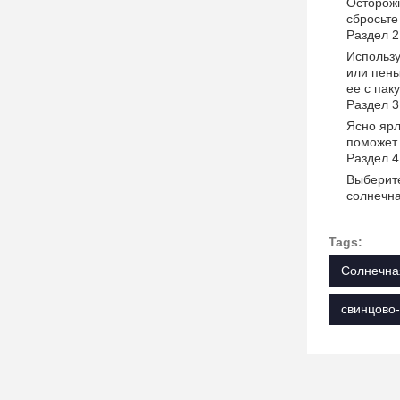
Осторожн
сбросьте
Раздел 2
Использу
или пены
ее с пак
Раздел 3
Ясно ярл
поможет 
Раздел 4
Выберите
солнечна
Tags:
Солнечна
свинцово-