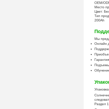
OEM/ODM
Место пр
Цвет: Бе
Тип прод
200Ah
Подде
Мы предл
Онлайн д
Поддержк
Приобъек
Гарантия
Подъемы
Обучени
Упако
Упаковка
Солнечны
следоват
Раздел 1