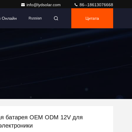
info@lydsolar.com
86--18613076668
и Онлайн
Цитата
Russian
ая батарея OEM ODM 12V для
электроники