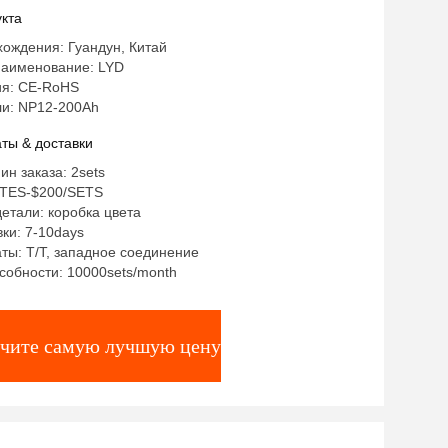
кта
ождения: Гуандун, Китай
аименование: LYD
я: CE-RoHS
и: NP12-200Ah
ты & доставки
ин заказа: 2sets
STES-$200/SETS
етали: коробка цвета
ки: 7-10days
ты: T/T, западное соединение
собности: 10000sets/month
чите самую лучшую цену