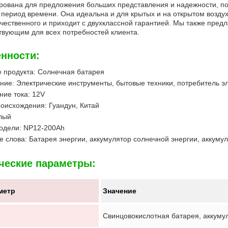
рована для предложения больших представления и надежности, п
период времени. Она идеальна и для крытых и на открытом возду
чественного и приходит с двухклассной гарантией. Мы также пре
твующим для всех потребностей клиента.
нности:
 продукта: Солнечная батарея
ие: Электрические инструменты, бытовые техники, потребитель э
ие тока: 12V
оисхождения: Гуандун, Китай
лый
одели: NP12-200Ah
 слова: Батарея энергии, аккумулятор солнечной энергии, аккуму
ческие параметры:
метр
Значение
Свинцовокислотная батарея, аккуму