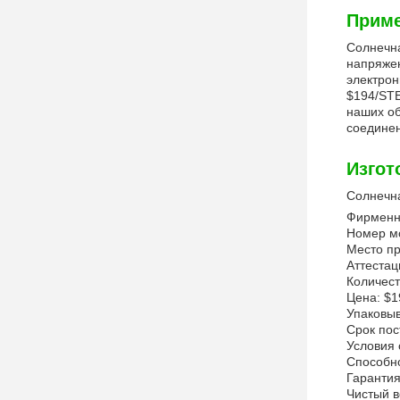
Приме
Солнечна
напряжен
электрон
$194/STE
наших об
соединен
Изгот
Солнечн
Фирменн
Номер м
Место пр
Аттестац
Количест
Цена: $
Упаковыв
Срок пос
Условия 
Способно
Гарантия
Чистый в