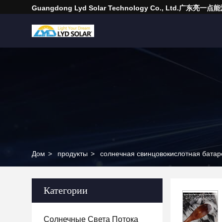
Guangdong Lyd Solar Technology Co., Ltd.广东
Дом
>
продукты
>
солнечная свинцовокислотная батар
Категории
Солнечные Света Потока