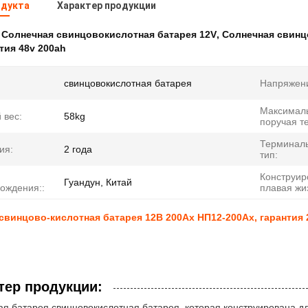
одукта
Характер продукции
:
Солнечная свинцовокислотная батарея 12V
,
Солнечная свинц
тия 48v 200ah
свинцовокислотная батарея
Напряжени
Максимал
 вес:
58kg
поручая т
Терминал
ия:
2 года
тип:
Конструир
Гуандун, Китай
ождения::
плавая жи
свинцово-кислотная батарея 12В 200Ах НП12-200Ах, гарантия 2 
тер продукции:
я батарея свинцовокислотная батарея, которая конструирована д