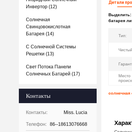
Детали пр
Инвертор
(12)
Выделить
Солнечная
батарея ли
Свинцовокислотная
Батарея
(14)
Тип:
С Солнечной Системы
Чистый
Решетки
(13)
Гарант
Свет Потока Панели
Солнечных Батарей
(17)
Место
происх
солнечная 
Контакты
Контакты:
Miss. Lucia
Харак
Телефон:
86--18613076668
Солнечна