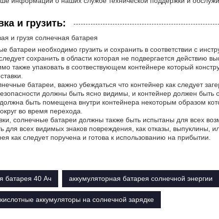
ше информации о наших службе технической поддержки и обслужив
вка и грузить:
ая и грузя солнечная батарея
е батареи необходимо грузить и сохранить в соответствии с инст
следует сохранить в области которая не подвергается действию вы
мо также упаковать в соотвествующем контейнере который констр
ставки.
лнечные батареи, важно убеждаться что контейнер как следует за
езопасности должны быть ясно видимы, и контейнер должен быть о
должна быть помещена внутри контейнера некоторым образом кот
вокруг во время перехода.
вки, солнечные батареи должны также быть испытаны для всех воз
ь для всех видимых знаков повреждения, как отказы, выпуклины, ил
рея как следует поручена и готова к использованию на прибытии.
я батарея 40 Ач
аккумуляторная батарея солнечной энергии
кислотные аккумуляторы на солнечной зарядке