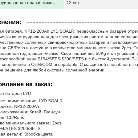
руированная плавая жизнь
12 лет
нения:
я батарея, NP12-200Ah LYD SOALR, первоклассным батарея отрег
ески конструированная для электрических систем панели солнечн
чественных солнечных свинцовокислотных батарей и предложений
ано CE/Rohs и доступно в количестве минимального заказа 2pcs. О
рованной год плавая жизнью. Свой чистый вес 58Kg и он упакован в
Отправить
тоспособной цене $194/SETS-$200/SETS и с быстрой доставкой 7-1
 соединение и OEM/ODM accepatable. С массивной способностью п
е решение для любой системы солнечной энергии.
овление на заказ:
ая батарея LYD
ое наименование: LYD SOALR
одели: NP12-200Ah
оисхождения: Китай, Гуандун
ия: CE/Rohs
во минимального заказа: 2pcs
194/STES-$200/SETS
ая детали: Коробка цвета