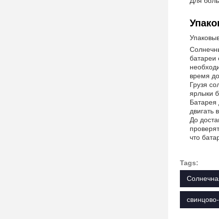
Для боль
Упако
Упаковыв
Солнечны
батареи 
необходи
время до
Грузя со
ярлыки б
Батарея 
двигать 
До доста
проверят
что бата
Tags:
Солнечна
свинцово-