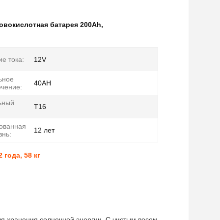
овокислотная батарея 200Ah
,
е тока:
12V
ьное
40AH
ечение:
ьный
T16
ованная
12 лет
знь:
года, 58 кг
ля хранения солнечной энергии. С чистым весом