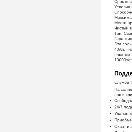
Срок пос
Условия 
Способно
Максимал
Место пр
Чистый в
Тип: Сви
Гарантия
Эта солн
40Ah, чи
пакетом 
10000set
Подде
Служба т
На солне
наши кли
Свободна
24/7 под
Удаленны
Приобъе
Охват и 