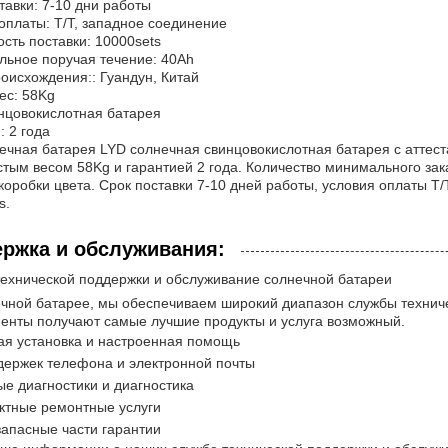
тавки: 7-10 дни работы
оплаты: T/T, западное соединение
сть поставки: 10000sets
ьное поручая течение: 40Ah
оисхождения:: Гуандун, Китай
ес: 58Kg
нцовокислотная батарея
: 2 года
ечная батарея LYD солнечная свинцовокислотная батарея с аттес
стым весом 58Kg и гарантией 2 года. Количество минимального зак
коробки цвета. Срок поставки 7-10 дней работы, условия оплаты T
s.
ржка и обслуживания:
ехнической поддержки и обслуживание солнечной батареи
чной батарее, мы обеспечиваем широкий диапазон службы техниче
енты получают самые лучшие продукты и услуга возможный.
я установка и настроенная помощь
держек телефона и электронной почты
е диагностики и диагностика
ктные ремонтные услуги
запасные части гарантии