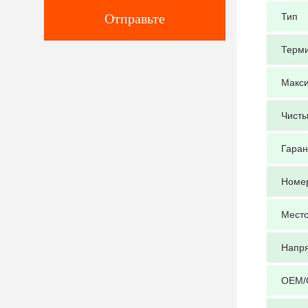
Отправьте
Тип
Терм
Макси
Чисты
Гаран
Номе
Место
Напря
OEM