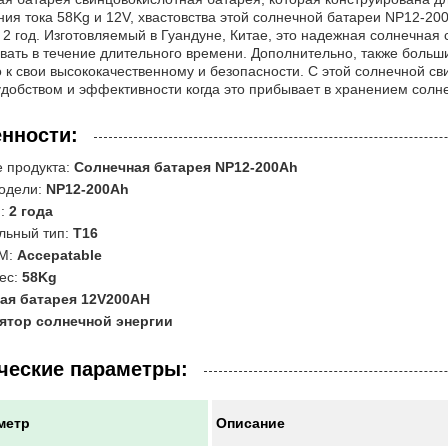
ия тока 58Kg и 12V, хвастовства этой солнечной батареи NP12-200
 2 год. Изготовляемый в Гуандуне, Китае, это надежная солнечна
вать в течение длительного времени. Дополнительно, также больш
 к свои высококачественному и безопасности. С этой солнечной с
добством и эффективности когда это прибывает в хранением солне
нности:
 продукта:
Солнечная батарея NP12-200Ah
одели:
NP12-200Ah
я:
2 года
льный тип:
T16
M:
Accepatable
ес:
58Kg
ая батарея 12V200AH
ятор солнечной энергии
ческие параметры:
метр
Описание