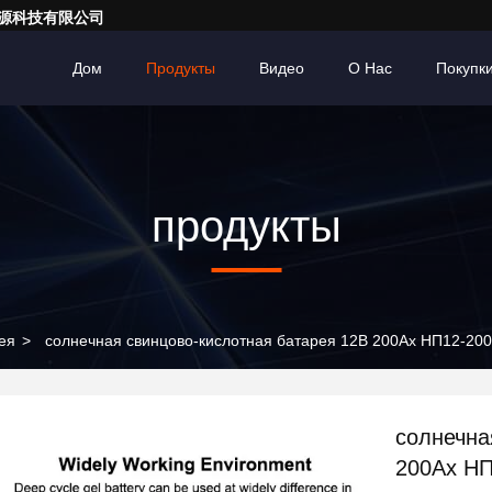
亮一点能源科技有限公司
Дом
Продукты
Видео
О Нас
Покупк
продукты
ея
>
солнечная свинцово-кислотная батарея 12В 200Ах НП12-200Ах
солнечна
200Ах НП1