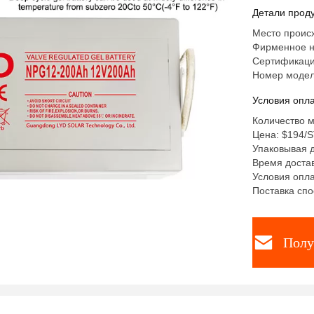
Детали проду
Место происх
Фирменное н
Сертификаци
Номер модел
Условия опла
Количество м
Цена: $194/
Упаковывая д
Время достав
Условия опла
Поставка спо
Полу