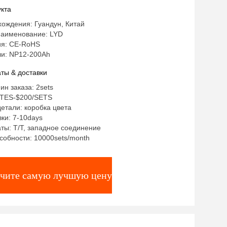
кта
ождения: Гуандун, Китай
аименование: LYD
я: CE-RoHS
и: NP12-200Ah
ты & доставки
ин заказа: 2sets
STES-$200/SETS
етали: коробка цвета
ки: 7-10days
ты: T/T, западное соединение
собности: 10000sets/month
чите самую лучшую цену