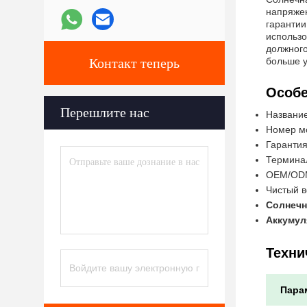
напряжен
гарантии
использо
должного
Контакт теперь
больше у
Особе
Перешлите нас
Название
Номер м
Гаранти
Термина
OEM/OD
Чистый в
Солнечн
Аккумул
Техни
Пара