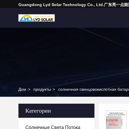
Guangdong Lyd Solar Technology Co., Ltd.广东
Дом
>
продукты
>
солнечная свинцовокислотная батар
Категории
Солнечные Света Потока