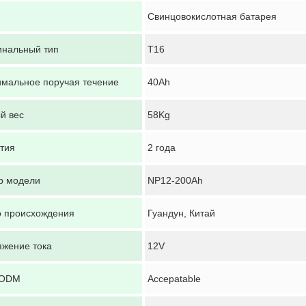
Свинцовокислотная батарея
инальный тип
T16
мальное поручая течение
40Ah
й вес
58Kg
тия
2 года
Оставьте сообщение
р модели
NP12-200Ah
Мы скоро тебе перезвоним!
 происхождения
Гуандун, Китай
жение тока
12V
/ODM
Accepatable