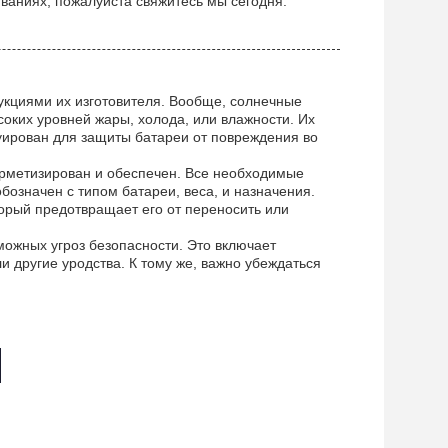
аниях, пожалуйста свяжитесь мы сегодня.
рукциями их изготовителя. Вообще, солнечные
соких уровней жары, холода, или влажности. Их
уирован для защиты батареи от повреждения во
герметизирован и обеспечен. Все необходимые
бозначен с типом батареи, веса, и назначения.
орый предотвращает его от переносить или
можных угроз безопасности. Это включает
и другие уродства. К тому же, важно убеждаться