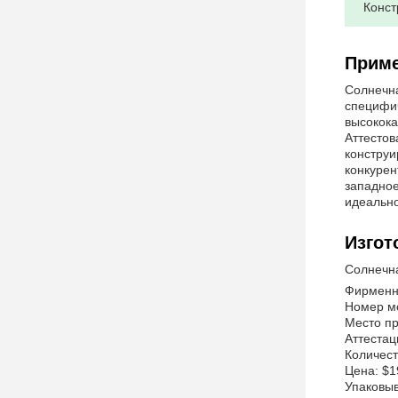
Конст
Приме
Солнечна
специфич
высокока
Аттестов
конструи
конкурен
западное
идеально
Изгот
Солнечн
Фирменн
Номер м
Место пр
Аттестац
Количест
Цена: $
Упаковыв