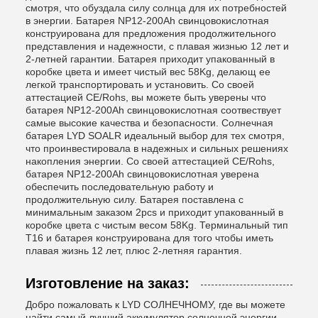
смотря, что обуздала силу солнца для их потребностей
в энергии. Батарея NP12-200Ah свинцовокислотная
конструирована для предложения продолжительного
представления и надежности, с плавая жизнью 12 лет и
2-летней гарантии. Батарея приходит упакованный в
коробке цвета и имеет чистый вес 58Kg, делающ ее
легкой транспортировать и установить. Со своей
аттестацией CE/Rohs, вы можете быть уверены что
батарея NP12-200Ah свинцовокислотная соотвествует
самые высокие качества и безопасности. Солнечная
батарея LYD SOALR идеальный выбор для тех смотря,
что проинвестировала в надежных и сильных решениях
накопления энергии. Со своей аттестацией CE/Rohs,
батарея NP12-200Ah свинцовокислотная уверена
обеспечить последовательную работу и
продолжительную силу. Батарея поставлена с
минимальным заказом 2pcs и приходит упакованный в
коробке цвета с чистым весом 58Kg. Терминальный тип
T16 и батарея конструирована для того чтобы иметь
плавая жизнь 12 лет, плюс 2-летняя гарантия.
Изготовление на заказ:
Добро пожаловать к LYD СОЛНЕЧНОМУ, где вы можете
найти самый лучший аккумулятор солнечной энергии