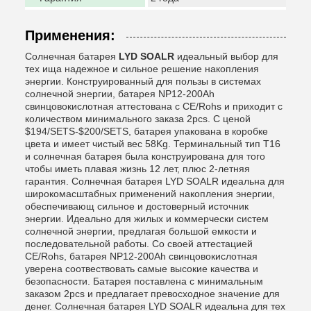
Применения:
Солнечная батарея
LYD SOALR
идеальный выбор для
тех ища надежное и сильное решение накопления
энергии. Конструированный для пользы в системах
солнечной энергии, батарея NP12-200Ah
свинцовокислотная аттестована с CE/Rohs и приходит с
количеством минимального заказа 2pcs. С ценой
$194/SETS-$200/SETS, батарея упакована в коробке
цвета и имеет чистый вес 58Kg. Терминальный тип T16
и солнечная батарея была конструирована для того
чтобы иметь плавая жизнь 12 лет, плюс 2-летняя
гарантия. Солнечная батарея LYD SOALR идеальна для
широкомасштабных применений накопления энергии,
обеспечивающ сильное и достоверный источник
энергии. Идеально для жилых и коммерчески систем
солнечной энергии, предлагая большой емкости и
последовательной работы. Со своей аттестацией
CE/Rohs, батарея NP12-200Ah свинцовокислотная
уверена соотвествовать самые высокие качества и
безопасности. Батарея поставлена с минимальным
заказом 2pcs и предлагает превосходное значение для
денег. Солнечная батарея LYD SOALR идеальна для тех