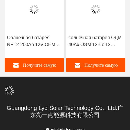
Солнечная батарея
солнечная батарея ОДМ
NP12-200Ah 12V OEM
40Ах ОЭМ 12В с 12
ODM Accepatable
летами конструкции
плавая жизни
Получите самую
Получите самую
лучшую цену
лучшую цену
Guangdong Lyd Solar Technology Co., Ltd.广
东亮一点能源科技有限公司
info@lydsolar.com