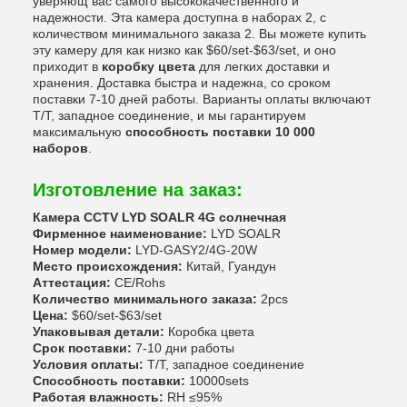
уверяющ вас самого высококачественного и
надежности. Эта камера доступна в наборах 2, с
количеством минимального заказа 2. Вы можете купить
эту камеру для как низко как $60/set-$63/set, и оно
приходит в
коробку цвета
для легких доставки и
хранения. Доставка быстра и надежна, со сроком
поставки 7-10 дней работы. Варианты оплаты включают
T/T, западное соединение, и мы гарантируем
максимальную
способность поставки 10 000
наборов
.
Изготовление на заказ:
Камера CCTV LYD SOALR 4G солнечная
Фирменное наименование:
LYD SOALR
Номер модели:
LYD-GASY2/4G-20W
Место происхождения:
Китай, Гуандун
Аттестация:
CE/Rohs
Количество минимального заказа:
2pcs
Цена:
$60/set-$63/set
Упаковывая детали:
Коробка цвета
Срок поставки:
7-10 дни работы
Условия оплаты:
T/T, западное соединение
Способность поставки:
10000sets
Работая влажность:
RH ≤95%