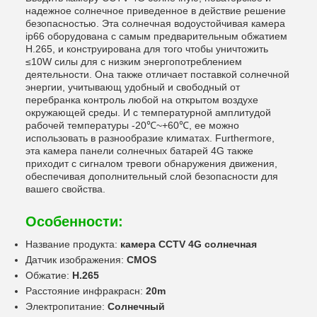
надежное солнечное приведенное в действие решение
безопасностью. Эта солнечная водоустойчивая камера
ip66 оборудована с самым предварительным обжатием
H.265, и конструирована для того чтобы уничтожить
≤10W силы для с низким энергопотреблением
деятельности. Она также отличает поставкой солнечной
энергии, учитывающ удобный и свободный от
перебранка контроль любой на открытом воздухе
окружающей среды. И с температурной амплитудой
рабочей температуры -20℃~+60℃, ее можно
использовать в разнообразие климатах. Furthermore,
эта камера панели солнечных батарей 4G также
приходит с сигналом тревоги обнаружения движения,
обеспечивая дополнительный слой безопасности для
вашего свойства.
Особенности:
Название продукта:
камера CCTV 4G солнечная
Датчик изображения:
CMOS
Обжатие:
H.265
Расстояние инфракрасн:
20m
Электропитание:
Солнечный