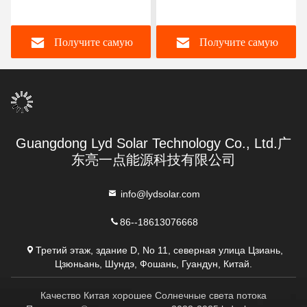
солнечной батареей и
видеонаблюдения Ларм
ночным видением
Входной выход Аудио
Получите самую
Получите самую
обнаружения движения
лучшую цену
лучшую цену
Guangdong Lyd Solar Technology Co., Ltd.广
东亮一点能源科技有限公司
info@lydsolar.com
86--18613076668
Третий этаж, здание D, No 11, северная улица Цзиань,
Цзюньань, Шундэ, Фошань, Гуандун, Китай.
Качество Китая хорошее Солнечные света потока