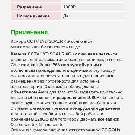
Разрешение
1080P
Ночное видение
Да
Применения:
Камера CCTV LYD SOALR 4G солнечная -
максимальная безопасность везде
Камера CCTV LYD SOALR 4G солнечная
идеальное
решение для максимальной безопасности везде вы она.
Со своим дизайном
IP66 водоустойчивым
и
солнечным приведенным в действие
, эту камеру
слежения можно легко установить в дистанционные
размещения без потребности для источника
электроэнергии. Эта камера оборудована с
объективом 4mm
для того чтобы захватить кристально
ясные изображения, и
разрешением 1080P
обеспечить
самое лучшее качественное изображение. Она также
отличает
сигналом тревоги обнаружения движения
для того чтобы сообщить вас любой работы, и
хранением 128GB
для того чтобы держать все записи
безопасной и безопасной.
Эта умная камера слежения
аттестованное CE/ROHs
,