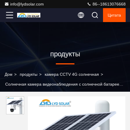
info@lydsolar.com
86--18613076668
Цитата
продукты
Дом
>
продукты
>
камера CCTV 4G солнечная
>
Солнечная камера видеонаблюдения с солнечной батареей и
ночным видением обнаружения движения