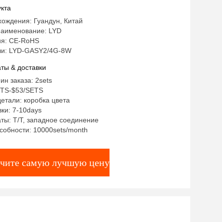
нние аудио солнечные панели
кта
ождения: Гуандун, Китай
аименование: LYD
я: CE-RoHS
и: LYD-GASY2/4G-8W
ты & доставки
ин заказа: 2sets
ETS-$53/SETS
етали: коробка цвета
ки: 7-10days
ты: T/T, западное соединение
собности: 10000sets/month
чите самую лучшую цену