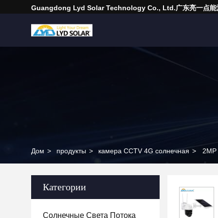
Guangdong Lyd Solar Technology Co., Ltd.广东
Дом
>
продукты
>
камера CCTV 4G солнечная
>
2MP 
Категории
Солнечные Света Потока