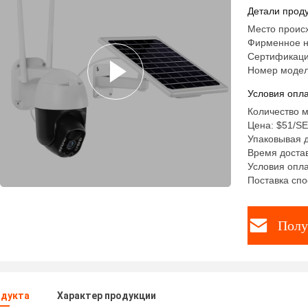
Двусторо
Детали проду
Место происх
Фирменное н
Сертификаци
Номер модел
Условия опла
Количество м
Цена: $51/S
Упаковывая д
Время достав
Условия опла
Поставка спо
Полу
одукта
Характер продукции