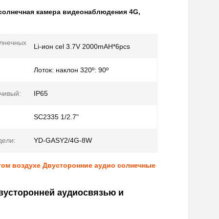
солнечная камера видеонаблюдения 4G
,
лнечных
Li-ион cel 3.7V 2000mAH*6pcs
Лоток: наклон 320º: 90º
чивый:
IP65
SC2335 1/2.7"
дели:
YD-GASY2/4G-8W
том воздухе Двусторонние аудио солнечные
вусторонней аудиосвязью и