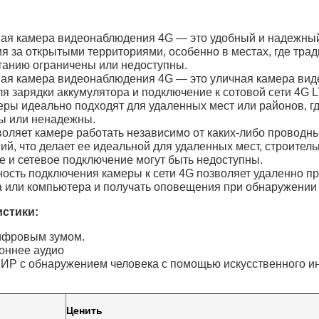
ная камера видеонаблюдения 4G — это удобный и надежный
я за открытыми территориями, особенно в местах, где тра
танию ограничены или недоступны.
ная камера видеонаблюдения 4G — это уличная камера вид
ля зарядки аккумулятора и подключение к сотовой сети 4G 
меры идеально подходят для удаленных мест или районов, г
ы или ненадежны.
зволяет камере работать независимо от каких-либо проводн
ий, что делает ее идеальной для удаленных мест, строител
ие и сетевое подключение могут быть недоступны.
ность подключения камеры к сети 4G позволяет удаленно п
а или компьютера и получать оповещения при обнаружении
стики​:
цифровым зумом.
роннее аудио
ПИР с обнаружением человека с помощью искусственного и
Ценить