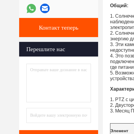
Общий:
1. Солнеч
наблюдени
Контакт теперь
электропи
2. Солнеч
энергию д
3. Эти ка
Перешлите нас
недоступн
4. Это по
подключен
где питан
5. Возмож
устройств
Характери
1. PTZ с 
2. Двусто
3. Месяц 
Элемент