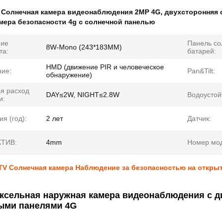
:
Солнечная камера видеонаблюдения 2MP 4G
,
двухсторонняя 
мера безопасности 4g с солнечной панелью
ние
Панель со
8W-Mono (243*183MM)
та:
батарей:
HMD (движение PIR и человеческое
ие:
Pan&Tilt:
обнаружение)
я расход
DAY≤2W, NIGHT≤2.8W
Водоустой
и:
ия (год):
2 лет
Датчик:
ТИВ:
4mm
Номер мо
TV Солнечная камера Наблюдение за безопасностью на откры
иксельная наружная камера видеонаблюдения с д
ыми панелями 4G