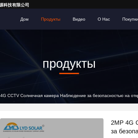
亮一点能源科技有限公司
Дом
Продукты
Видео
О Нас
Покупк
продукты
4G CCTV Солнечная камера Наблюдение за безопасностью на отк
2MP 4G 
за безоп