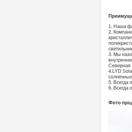
Преимуще
1. Наша ф
2. Компан
кристаллич
поликрист
светильни
3. Мы нахо
внутренни
Северная 
4.LYD Sol
солнечных
5. Всегда
6. Всегда 
Фото про