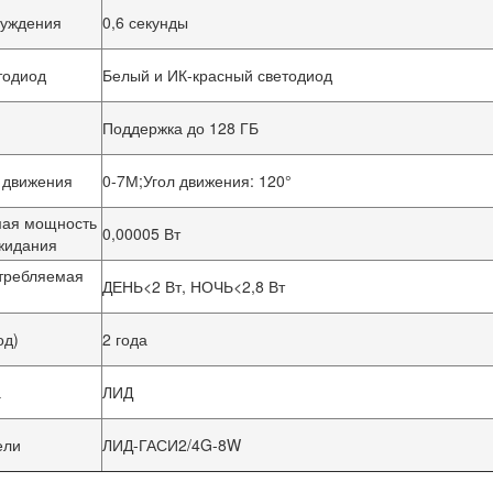
буждения
0,6 секунды
тодиод
Белый и ИК-красный светодиод
Поддержка до 128 ГБ
 движения
0-7М;Угол движения: 120°
Отправить
мая мощность
0,00005 Вт
жидания
требляемая
ДЕНЬ<2 Вт, НОЧЬ<2,8 Вт
од)
2 года
а
ЛИД
ели
ЛИД-ГАСИ2/4G-8W