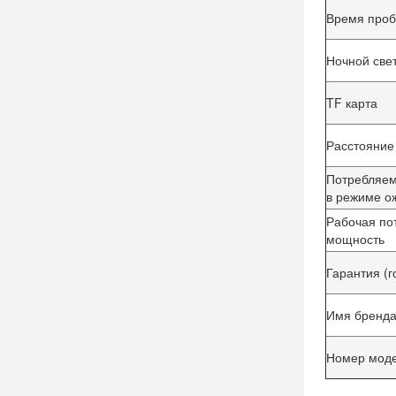
Время про
Ночной све
TF карта
Расстояние
Потребляе
в режиме о
Рабочая по
мощность
Гарантия (г
Имя бренд
Номер мод