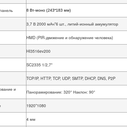
панель
8 Вт-моно (243*183 мм)
3,7 В 2000 мАч*6 шт., литий-ионный аккумулятор
HMD (PIR-движение и обнаружение человека)
HI3516ev200
SC2335 1/2,7"
Оставьте сообщение
TCP/IP, HTTP, TCP, UDP, SMTP, DHCP, DNS, P2P
Мы скоро тебе перезвоним!
ование и
Панорамирование: 320° Наклон: 90°
е
1920*1080
4 мм