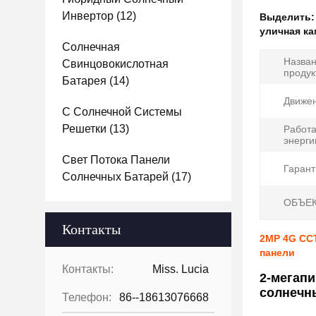
Инвертор
(12)
Выделить
уличная ка
Солнечная
Назва
Свинцовокислотная
продук
Батарея
(14)
Движен
С Солнечной Системы
Решетки
(13)
Работа
энерги
Свет Потока Панели
Гарант
Солнечных Батарей
(17)
ОБЪЕК
Контакты
2MP 4G CC
панели
Контакты:
Miss. Lucia
2-мегап
солнечн
Телефон:
86--18613076668