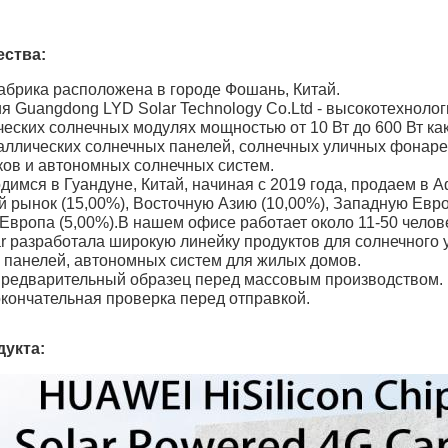
ства:
абрика расположена в городе Фошань, Китай.
ия Guangdong LYD Solar Technology Co.Ltd - высокотехнол
еских солнечных модулях мощностью от 10 Вт до 600 Вт как
аллических солнечных панелей, солнечных уличных фонаре
ков и автономных солнечных систем.
димся в Гуандуне, Китай, начиная с 2019 года, продаем в 
й рынок (15,00%), Восточную Азию (10,00%), Западную Евро
Европа (5,00%).В нашем офисе работает около 11-50 челов
ar разработала широкую линейку продуктов для солнечного 
 панелей, автономных систем для жилых домов.
 предварительный образец перед массовым производством.
окончательная проверка перед отправкой.
дукта: