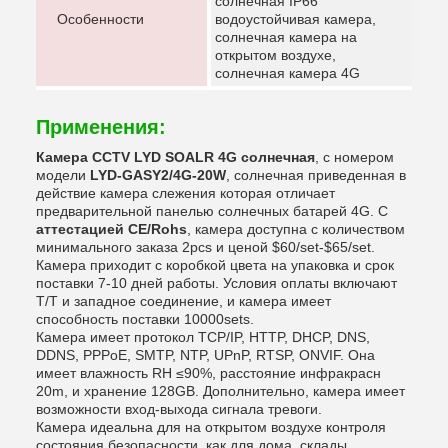
солнечная IP66
Особенности
водоустойчивая камера,
солнечная камера на
открытом воздухе,
солнечная камера 4G
Применения:
Камера CCTV LYD SOALR 4G солнечная
, с номером
модели
LYD-GASY2/4G-20W
, солнечная приведенная в
действие камера слежения которая отличает
предварительной панелью солнечных батарей 4G. С
аттестацией CE/Rohs
, камера доступна с количеством
минимального заказа 2pcs и ценой $60/set-$65/set.
Камера приходит с коробкой цвета на упаковка и срок
поставки 7-10 дней работы. Условия оплаты включают
T/T и западное соединение, и камера имеет
способность поставки 10000sets.
Камера имеет протокол TCP/IP, HTTP, DHCP, DNS,
DDNS, PPPoE, SMTP, NTP, UPnP, RTSP, ONVIF. Она
имеет влажность RH ≤90%, расстояние инфракрасн
20m, и хранение 128GB. Дополнительно, камера имеет
возможности вход-выхода сигнала тревоги.
Камера идеальна для на открытом воздухе контроля
состояния безопасности, как для дома, склады,