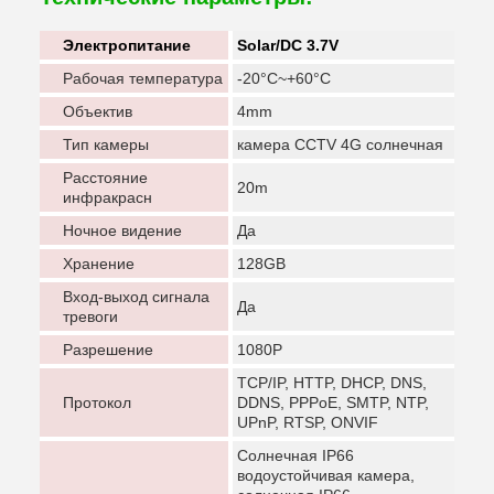
Электропитание
Solar/DC 3.7V
Рабочая температура
-20°C~+60°C
Объектив
4mm
Тип камеры
камера CCTV 4G солнечная
Расстояние
20m
инфракрасн
Ночное видение
Да
Хранение
128GB
Вход-выход сигнала
Да
тревоги
Разрешение
1080P
TCP/IP, HTTP, DHCP, DNS,
Протокол
DDNS, PPPoE, SMTP, NTP,
UPnP, RTSP, ONVIF
Солнечная IP66
водоустойчивая камера,