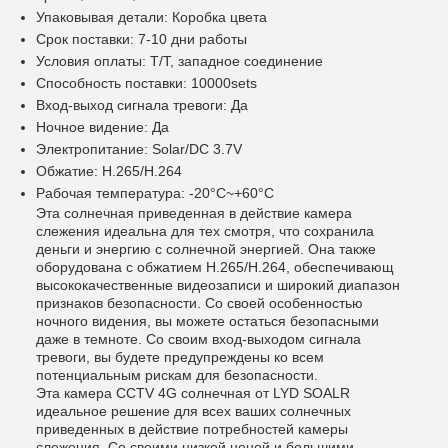
Упаковывая детали: Коробка цвета
Срок поставки: 7-10 дни работы
Условия оплаты: T/T, западное соединение
Способность поставки: 10000sets
Вход-выход сигнала тревоги: Да
Ночное видение: Да
Электропитание: Solar/DC 3.7V
Обжатие: H.265/H.264
Рабочая температура: -20°C~+60°C
Эта солнечная приведенная в действие камера
слежения идеальна для тех смотря, что сохранила
деньги и энергию с солнечной энергией. Она также
оборудована с обжатием H.265/H.264, обеспечивающ
высококачественные видеозаписи и широкий диапазон
признаков безопасности. Со своей особенностью
ночного видения, вы можете остаться безопасными
даже в темноте. Со своим вход-выходом сигнала
тревоги, вы будете предупреждены ко всем
потенциальным рискам для безопасности.
Эта камера CCTV 4G солнечная от LYD SOALR
идеальное решение для всех ваших солнечных
приведенных в действие потребностей камеры
слежения. Со своими низкой ценой и большими