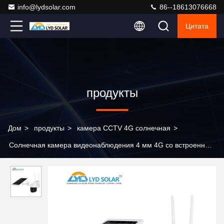
info@lydsolar.com
86--18613076668
Цитата
продукты
Дом
>
продукты
>
камера CCTV 4G солнечная
>
Солнечная камера видеонаблюдения 4 мм 4G со встроенным
микрофоном/динамиком SIM-карты 1080P