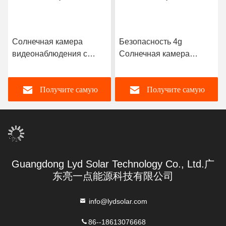
Солнечная камера
Безопасность 4g
видеонаблюдения с
Солнечная камера
солнечной батареей и
видеонаблюдения Ларм
ночным видением
Входной выход Аудио
Получите самую
Получите самую
обнаружения движения
лучшую цену
лучшую цену
Guangdong Lyd Solar Technology Co., Ltd.广
东亮一点能源科技有限公司
info@lydsolar.com
86--18613076668