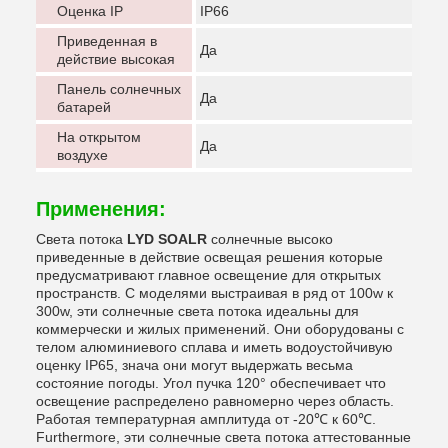
Оценка IP
IP66
Приведенная в
Да
действие высокая
Панель солнечных
Да
батарей
На открытом
Да
воздухе
Применения:
Света потока
LYD SOALR
солнечные высоко
приведенные в действие освещая решения которые
предусматривают главное освещение для открытых
пространств. С моделями выстраивая в ряд от 100w к
300w, эти солнечные света потока идеальны для
коммерчески и жилых применений. Они оборудованы с
телом алюминиевого сплава и иметь водоустойчивую
оценку IP65, знача они могут выдержать весьма
состояние погоды. Угол пучка 120° обеспечивает что
освещение распределено равномерно через область.
Работая температурная амплитуда от -20℃ к 60℃.
Furthermore, эти солнечные света потока аттестованные