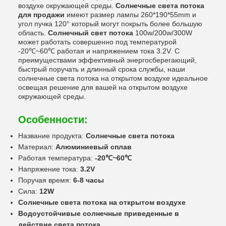
воздухе окружающей среды.
Солнечные света потока
для продажи
имеют размер лампы 260*190*55mm и
угол пучка 120° который могут покрыть более большую
область.
Солнечный свет потока
100w/200w/300W
может работать совершенно под температурой
-20℃~60℃ работая и напряжением тока 3.2V. С
преимуществами эффективный энергосберегающий,
быстрый поручать и длинный срока службы, наши
солнечные света потока на открытом воздухе идеальное
освещая решение для вашей на открытом воздухе
окружающей среды.
Особенности:
Название продукта:
Солнечные света потока
Материал:
Алюминиевый сплав
Работая температура:
-20℃~60℃
Напряжение тока:
3.2V
Поручая время:
6-8 часы
Сила:
12W
Солнечные света потока на открытом воздухе
Водоустойчивые солнечные приведенные в
действие света потока