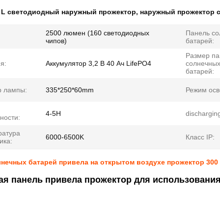
:
L светодиодный наружный прожектор
,
наружный прожектор 
2500 люмен (160 светодиодных
Панель со
чипов)
батарей:
Размер па
я:
Аккумулятор 3,2 В 40 Ач LifePO4
солнечны
батарей:
р лампы:
335*250*60mm
Режим ос
4-5H
dischargin
ности:
ратура
6000-6500K
Класс IP:
ика:
нечных батарей привела на открытом воздухе прожектор 300
я панель привела прожектор для использования