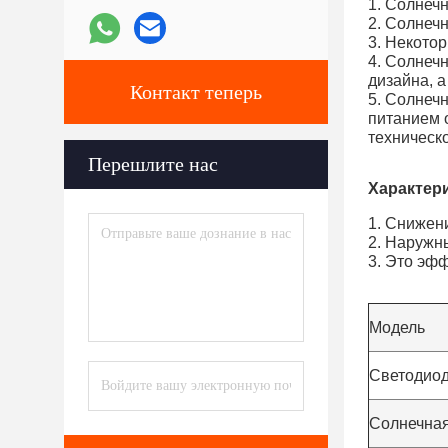
1. Солнеч
2. Солнеч
3. Некото
4. Солнеч
дизайна, 
Контакт теперь
5. Солнеч
питанием о
техническ
Перешлите нас
Характери
1. Снижен
2. Наружн
3. Это эф
Модель
Светодио
Солнечная