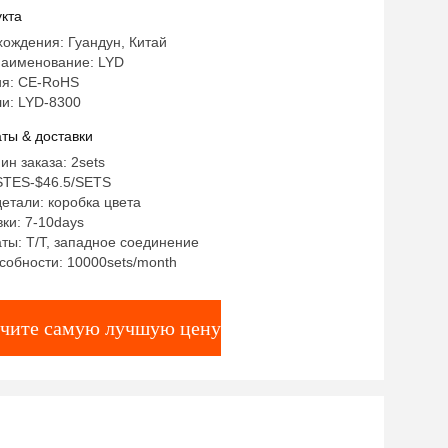
кта
ождения: Гуандун, Китай
аименование: LYD
я: CE-RoHS
и: LYD-8300
ты & доставки
ин заказа: 2sets
/STES-$46.5/SETS
етали: коробка цвета
ки: 7-10days
ты: T/T, западное соединение
собности: 10000sets/month
чите самую лучшую цену