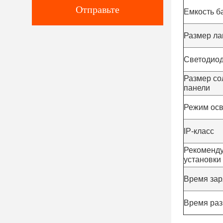
Отправьте
Емкость б
Размер л
Светодио
Размер со
панели
Режим ос
IP-класс
Рекоменд
установки
Время зар
Время раз