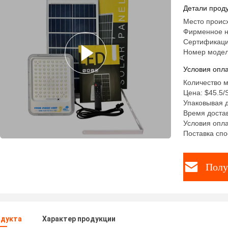
Соалр
Детали проду
Место происх
Фирменное н
Сертификаци
Номер модел
Условия опла
Количество м
Цена: $45.5
Упаковывая д
Время достав
Условия опла
Поставка спо
Полу
одукта
Характер продукции