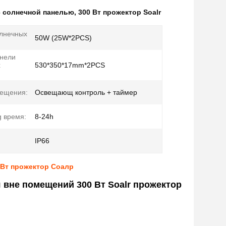
с солнечной панелью
,
300 Вт прожектор Soalr
лнечных
50W (25W*2PCS)
нели
х
530*350*17mm*2PCS
вещения:
Освещающ контроль + таймер
g время:
8-24h
IP66
 Вт прожектор Соалр
 вне помещений 300 Вт Soalr прожектор