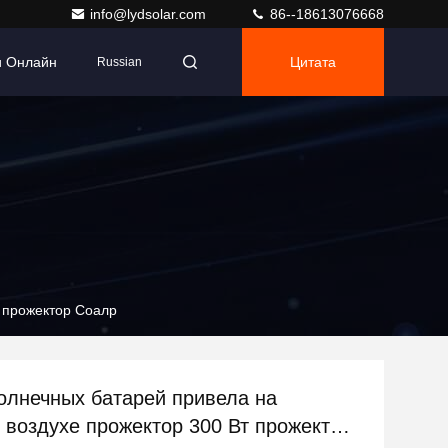
info@lydsolar.com
86--18613076668
и Онлайн
Цитата
Russian
т прожектор Соалр
олнечных батарей привела на
 воздухе прожектор 300 Вт прожектор