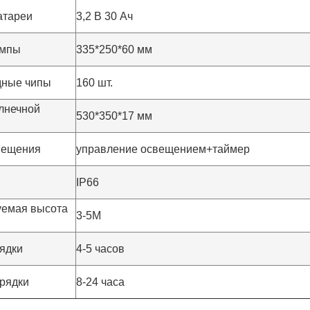
атареи
3,2 В 30 Ач
ампы
335*250*60 мм
дные чипы
160 шт.
лнечной
530*350*17 мм
вещения
управление освещением+таймер
Оставьте сообщение
IP66
Мы скоро тебе перезвоним!
уемая высота
3-5М
ядки
4-5 часов
рядки
8-24 часа