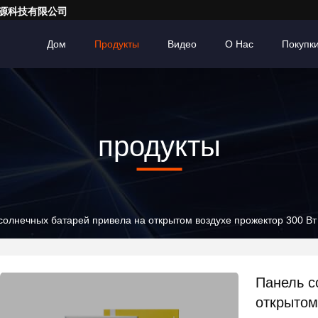
亮一点能源科技有限公司
Дом
Продукты
Видео
О Нас
Покупк
продукты
солнечных батарей привела на открытом воздухе прожектор 300 В
Панель с
открытом