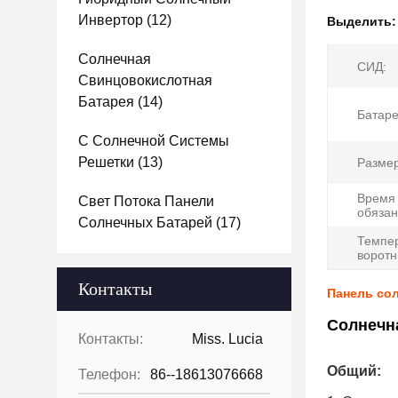
Инвертор
(12)
Выделить
Солнечная
СИД:
Свинцовокислотная
Батарея
(14)
Батаре
С Солнечной Системы
Решетки
(13)
Разме
Время
Свет Потока Панели
обязан
Солнечных Батарей
(17)
Темпе
воротн
Контакты
Панель сол
Солнечна
Контакты:
Miss. Lucia
Общий:
Телефон:
86--18613076668