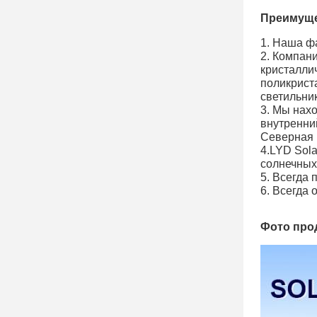
Преимуще
1. Наша ф
2. Компан
кристаллич
поликрист
светильни
3. Мы нахо
внутренни
Северная 
4.LYD Sol
солнечных
5. Всегда
6. Всегда 
Фото про