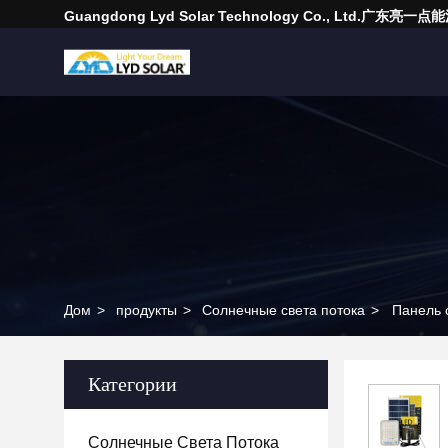
Guangdong Lyd Solar Technology Co., Ltd.广东
Дом
>
продукты
>
Солнечные света потока
>
Панель 
Категории
Солнечные Света Потока