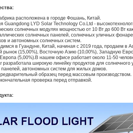
ства:
абрика расположена в городе Фошань, Китай.
ия Guangdong LYD Solar Technology Co.Ltd - высокотехнол
еских солнечных модулях мощностью от 10 Вт до 600 Вт как
аллических солнечных панелей, солнечных уличных фонаре
ков и автономных солнечных систем.
димся в Гуандуне, Китай, начиная с 2019 года, продаем в 
й рынок (15,00%), Восточную Азию (10,00%), Западную Евро
Отправить
Европа (5,00%).В нашем офисе работает около 11-50 челов
ar разработала широкую линейку продуктов для солнечного 
 панелей, автономных систем для жилых домов.
 предварительный образец перед массовым производством.
окончательная проверка перед отправкой.
дукта: