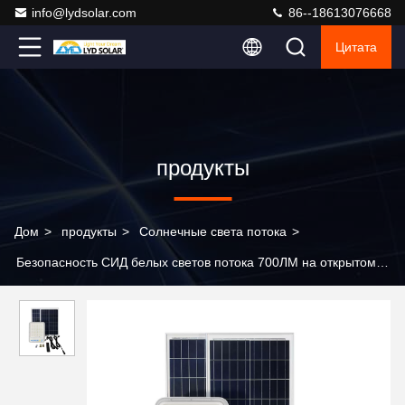
info@lydsolar.com
86--18613076668
Цитата
продукты
Дом
>
продукты
>
Солнечные света потока
>
Безопасность СИД белых светов потока 700ЛМ на открытом
воздухе освещает водоустойчивое ИП44 для двора сада