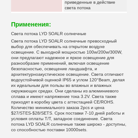
приведенные в действие
света потока
Применения:
Света потока LYD SOALR солнечные
Света потока LYD SOALR солнечные превосходный
выбор для обеспечивать на открытом воздухе
освещение. С выходной мощностью 100w/200w/300W,
они предлагают надежное и яркое освещение для
разнообразие применений, включая освещение
безопасностью, освещение ландшафта, и
архитектурноакустическое освещение. Света отличают
водоустойчивой оценкой IP65 и углом 120°Beam, делая
их идеальным для пользы во влажных и влажных
окружающих средах. Они сделаны из алюминиевого
сплава и имеют напряжение тока 3.2V. Света также
приходят в коробку цвета с аттестацией CE/ROHS.
Количество минимального заказа 2pcs и цена
$27/STES-$28/SETS. Срок поставки 7-10 дней работы и
условия оплаты T/T, западное соединение. Света
потока LYD SOALR солнечные также широко - доступны,
со способностью поставки 10000sets.