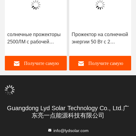
солнечные прожекторы
Прожектор на солнечной
2500ЛМ с рабочей
энергии 50 Вт с 2
температурой от -20℃
источниками света по 25
до 60℃ 3кг
Вт
Получите самую
Получите самую
лучшую цену
лучшую цену
Guangdong Lyd Solar Technology Co., Ltd.广
东亮一点能源科技有限公司
info@lydsolar.com