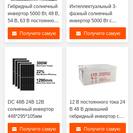
Гибридный солнечный
Интеллектуальный 3-
инвертор 5000 Вт, 48 В,
фазный солнечный
54 В, 63 В постоянного
инвертор 5000 Вт с
тока, защита от
чистой синусоидой,
Получите самую
Получите самую
перегрузки
импульсная мощность
10000 ВА,
лучшую цену
лучшую цену
эффективность 95%
DC 48В 24В 12В
12 В постоянного тока 24
солнечный инвертор
В 48 В домашний
448*295*105мм
гибридный инвертор с
электросетью
Получите самую
Получите самую
переменного тока 220 В