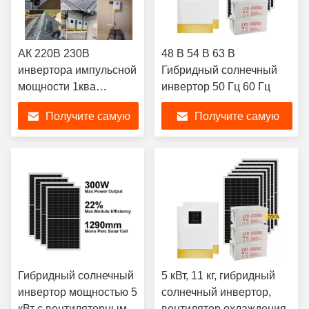
АК 220В 230В
48 В 54 В 63 В
инвертора импульсной
Гибридный солнечный
мощности 1ква
инвертор 50 Гц 60 Гц
гибридный солнечный
Получите самую
Получите самую
для домашнего
использования
лучшую цену
лучшую цену
Гибридный солнечный
5 кВт, 11 кг, гибридный
инвертор мощностью 5
солнечный инвертор,
кВт с вентиляторным
вентилятор охлаждения