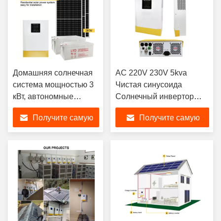
Домашняя солнечная
AC 220V 230V 5kva
система мощностью 3
Чистая синусоида
кВт, автономные
Солнечный инвертор
энергетические
Светодиодный ЖК-
Получите самую
Получите самую
решения, свинцово-
дисплей
кислотная батарея
лучшую цену
лучшую цену