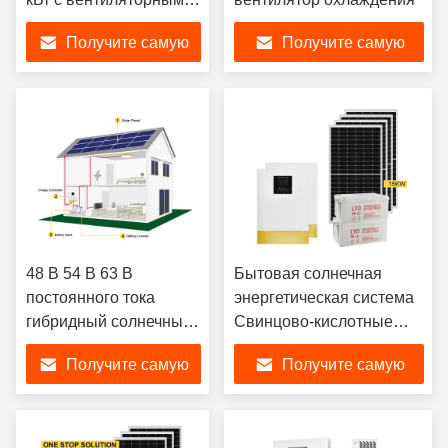
охлаждением, 11 кг
Получите самую
Получите самую
для дома
лучшую цену
лучшую цену
48 В 54 В 63 В
Бытовая солнечная
постоянного тока
энергетическая система
гибридный солнечный
Свинцово-кислотные
инвертор чистый
батареи Решения для
Получите самую
Получите самую
синусоидальный
домашней солнечной
инвертор
системы
лучшую цену
лучшую цену