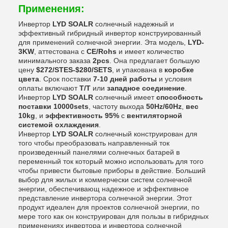
Применения:
Инвертор
LYD SOALR
солнечный надежный и
эффективный гибридный инвертор конструированный
для применений солнечной энергии. Эта модель,
LYD-
3KW
, аттестована с
CE/Rohs
и имеет количество
минимального заказа
2pcs
. Она предлагает большую
цену
$272/STES-$280/SETS
, и упакована в
коробке
цвета
. Срок поставки
7-10 дней работы
и условия
оплаты включают
T/T
или
западное соединение
.
Инвертор
LYD SOALR
солнечный имеет
способность
поставки 10000sets
, частоту выхода
50Hz/60Hz
,
вес
10kg
, и
эффективность 95%
с
вентиляторной
системой охлаждения
.
Инвертор
LYD SOALR
солнечный конструирован для
того чтобы преобразовать направленный ток
произведенный панелями солнечных батарей в
переменный ток который можно использовать для того
чтобы привести бытовые приборы в действие. Больший
выбор для жилых и коммерчески систем солнечной
энергии, обеспечивающ надежное и эффективное
представление инвертора солнечной энергии. Этот
продукт идеален для проектов солнечной энергии, по
мере того как он конструирован для пользы в гибридных
применениях инвертора и инвертора солнечной