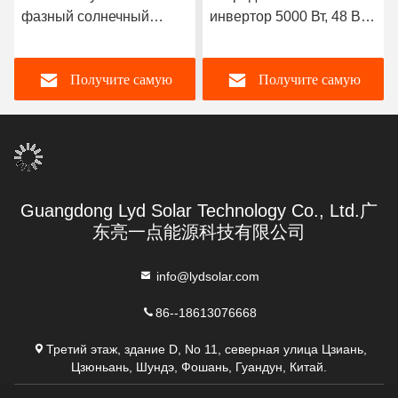
фазный солнечный
инвертор 5000 Вт, 48 В,
инвертор 5000 Вт с
54 В, 63 В постоянного
чистой синусоидой,
тока, защита от
Получите самую
Получите самую
импульсная мощность
перегрузки
10000 ВА,
эффективность 95%
лучшую цену
лучшую цену
Guangdong Lyd Solar Technology Co., Ltd.广
东亮一点能源科技有限公司
info@lydsolar.com
86--18613076668
Третий этаж, здание D, No 11, северная улица Цзиань,
Цзюньань, Шундэ, Фошань, Гуандун, Китай.