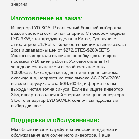
энергии.
Изготовление на заказ:
Инвертор LYD SOALR солнечный больший выбор для
вашей системы солнечной энергии. С номером модели
LYD-3KW, этот продукт сделан в Китае, Гуандуне, с
аттестацией CE/Rohs. Количество минимального заказа
2pcs и диапазоны цен от $272/STES-$280/SETS.
Упаковывая детали включают коробку цвета и срок
поставки 7-10 дней работы. Условия оплаты T/T,
западное соединение и способность поставки
10000sets. Охлаждая метод вентиляторная система
охлаждения, напряжение тока выхода AC 220V/230V,
вывело наружу частота 50Hz/60Hz, и форма волны
выхода чистая волна синуса. Если вы ищете инвертор
3kw, инвертор солнечной энергии, или цена инвертора
3kw, то инвертор LYD SOALR солнечный идеальный
выбор для вас.
Поддержка и обслуживания:
Мы обеспечиваем службу технической поддержки и
обслуживания для солнечного инвертора. Наша