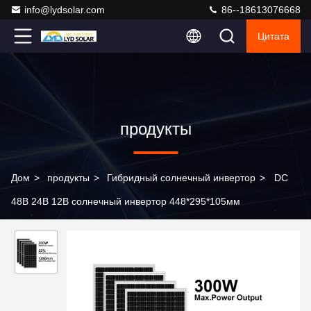
info@lydsolar.com
86--18613076668
Цитата
продукты
Дом
>
продукты
>
Гибридный солнечный инвертор
>
DC
48В 24В 12В солнечный инвертор 448*295*105мм