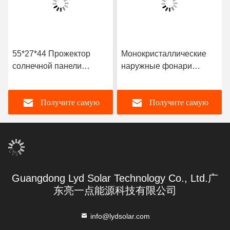
55*27*44 Прожектор
Монокристаллические
солнечной панели
наружные фонари
энергосберегающий
безопасности на
солнечной энергии
Получите самую
Получите самую
лучшую цену
лучшую цену
Guangdong Lyd Solar Technology Co., Ltd.广
东亮一点能源科技有限公司
info@lydsolar.com