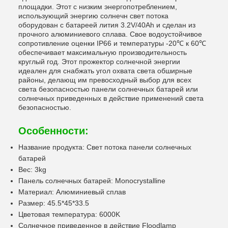
площадки. Этот с низким энергопотреблением,
использующий энергию солнечн свет потока
оборудован с батареей лития 3.2V/40Ah и сделан из
прочного алюминиевого сплава. Свое водоустойчивое
сопротивление оценки IP66 и температуры -20℃ к 60℃
обеспечивает максимальную производительность
круглый год. Этот прожектор солнечной энергии
идеален для снабжать угол охвата света обширные
районы, делающ им превосходный выбор для всех
света безопасностью панели солнечных батарей или
солнечных приведенных в действие применений света
безопасностью.
Особенности:
Название продукта: Свет потока панели солнечных
батарей
Вес: 3kg
Панель солнечных батарей: Monocrystalline
Материал: Алюминиевый сплав
Размер: 45.5*45*33.5
Цветовая температура: 6000K
Солнечное приведенное в действие Floodlamp