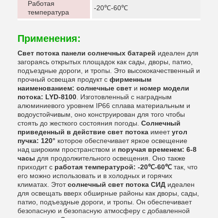
Работая
-20℃-60℃
температура
Применения:
Свет потока панели солнечных батарей
идеален для
загораясь открытых площадок как сады, дворы, патио,
подъездные дороги, и тропы. Это высококачественный и
прочный освещая продукт с
фирменным
наименованием: солнечные свет
и
номер модели
потока: LYD-8100
. Изготовленный с наградным
алюминиевого уровнем IP66 сплава материальным и
водоустойчивым, оно конструирован для того чтобы
стоять до жесткого состояния погоды.
Солнечный
приведенный в действие свет потока
имеет
угол
пучка: 120°
которое обеспечивает яркое освещение
над широким пространством и
поручая временем: 6-8
часы
для продолжительного освещения. Оно также
приходит с
работая температурой: -20℃-60℃
так, что
его можно использовать и в холодных и горячих
климатах. Этот
солнечный свет потока СИД
идеален
для освещать вверх обширные районы как дворы, сады,
патио, подъездные дороги, и тропы. Он обеспечивает
безопасную и безопасную атмосферу с добавленной