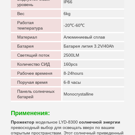
IP66
уровень
Вес
6kg
Работая
-20℃-60℃
температура
Материал
Алюминиевый сплав
Батарея
Батарея лития 3.2V/40Ah
Светящий поток
2500LM
Количество СИД
160pcs
Рабочее временя
8-24hours
Поручая время
6-8 часы
Панель солнечных
Monocrystalline
батарей
Применения:
Прожектор
модельное LYD-8300
солнечной энергии
превосходный выбор для освещать вверх по вашим
открытым пространствам. Этот солнечный приведенный