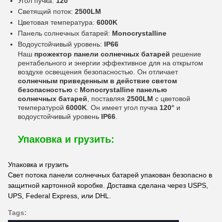
Угол пучка:
120°
Светящий поток:
2500LM
Цветовая температура:
6000K
Панель солнечных батарей:
Monocrystalline
Водоустойчивый уровень:
IP66
Наш
прожектор панели солнечных батарей
решение
рентабельного и энергии эффективное для на открытом
воздухе освещения безопасностью. Он отличает
солнечным приведенным в действие светом
безопасностью
с
Monocrystalline панелью
солнечных батарей
, поставляя
2500LM
с цветовой
температурой
6000K
. Он имеет угол пучка
120°
и
водоустойчивый уровень
IP66
.
Упаковка и грузить:
Упаковка и грузить
Свет потока панели солнечных батарей упакован безопасно в
защитной картонной коробке. Доставка сделана через USPS,
UPS, Federal Express, или DHL.
Tags: