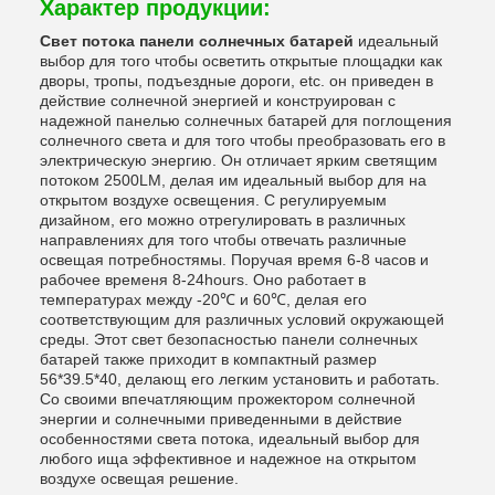
Характер продукции:
Свет потока панели солнечных батарей
идеальный
выбор для того чтобы осветить открытые площадки как
дворы, тропы, подъездные дороги, etc. он приведен в
действие солнечной энергией и конструирован с
надежной панелью солнечных батарей для поглощения
солнечного света и для того чтобы преобразовать его в
электрическую энергию. Он отличает ярким светящим
потоком 2500LM, делая им идеальный выбор для на
открытом воздухе освещения. С регулируемым
дизайном, его можно отрегулировать в различных
направлениях для того чтобы отвечать различные
освещая потребностямы. Поручая время 6-8 часов и
рабочее временя 8-24hours. Оно работает в
температурах между -20℃ и 60℃, делая его
соответствующим для различных условий окружающей
среды. Этот свет безопасностью панели солнечных
батарей также приходит в компактный размер
56*39.5*40, делающ его легким установить и работать.
Со своими впечатляющим прожектором солнечной
энергии и солнечными приведенными в действие
особенностями света потока, идеальный выбор для
любого ища эффективное и надежное на открытом
воздухе освещая решение.