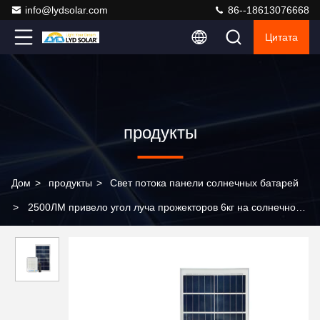
info@lydsolar.com
86--18613076668
Цитата
продукты
Дом
>
продукты
>
Свет потока панели солнечных батарей
>
2500ЛМ привело угол луча прожекторов 6кг на солнечной
энергии 120°