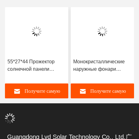
55*27*44 Прожектор
Монокристаллические
солнечной панели
наружные фонари
энергосберегающий
безопасности на
солнечной энергии
Получите самую
Получите самую
лучшую цену
лучшую цену
Guangdong Lyd Solar Technology Co., Ltd.广