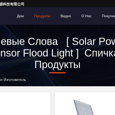
亮一点能源科技有限公司
Дом
Продукты
Видео
О Нас
Покупк
евые Слова [ Solar Po
nsor Flood Light ] Спичк
Продукты
йн Изготовитель