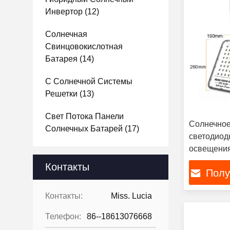
Инвертор
(12)
Солнечная
Свинцовокислотная
Батарея
(14)
С Солнечной Системы
Решетки
(13)
Свет Потока Панели
Солнечно
Солнечных Батарей
(17)
светодиод
освещения 
дистанцио
Контакты
Полу
градусов
освещение
Контакты:
Miss. Lucia
Телефон:
86--18613076668