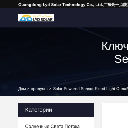
Guangdong Lyd Solar Technology Co., Ltd.广东
Ключ
Se
Дом
>
продукты
>
Solar Powered Sensor Flood Light Онла
Категории
Солнечные Света Потока