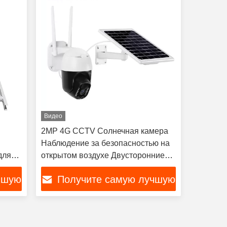
Видео
2MP 4G CCTV Солнечная камера
Наблюдение за безопасностью на
для
открытом воздухе Двусторонние
аудио солнечные панели
чшую
Получите самую лучшую
цену