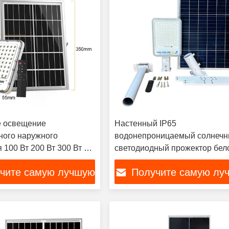
е освещение
Настенный IP65
ного наружного
водонепроницаемый солнеч
100 Вт 200 Вт 300 Вт с
светодиодный прожектор бел
нным управлением 180
цвета
чите самую лучшую
Получите самую лу
 вращающийся
 солнечное освещение
цену
цену