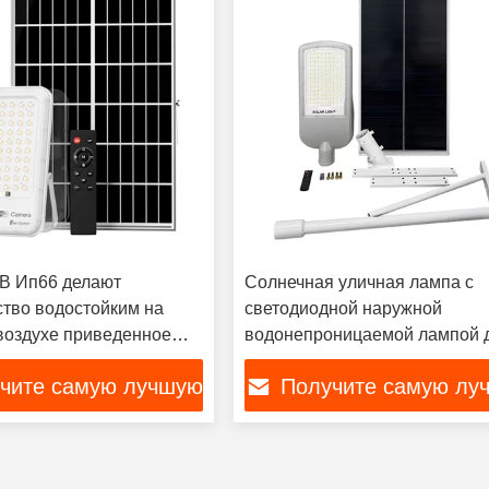
В Ип66 делают
Солнечная уличная лампа с
ство водостойким на
светодиодной наружной
воздухе приведенное
водонепроницаемой лампой 
ов 1200ЛМ освобождает
домашнего сада
чите самую лучшую
Получите самую лу
цену
цену