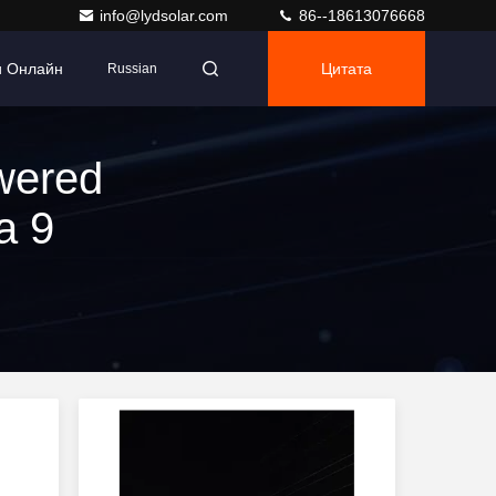
info@lydsolar.com
86--18613076668
и Онлайн
Цитата
Russian
wered
а 9