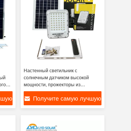
Настенный светильник с
ный
солнечным датчиком высокой
ого
мощности, прожекторы из
алюминиевого сплава на
чшую
Получите самую лучшую
солнечной энергии
цену