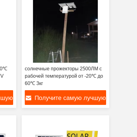
50℃
солнечные прожекторы 2500ЛМ с
TV
рабочей температурой от -20℃ до
60℃ 3кг
чшую
Получите самую лучшую
цену