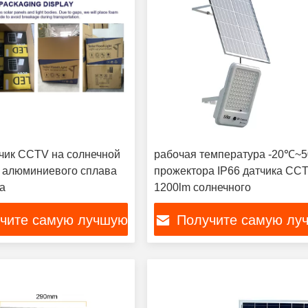
чик CCTV на солнечной
рабочая температура -20℃~
з алюминиевого сплава
прожектора IP66 датчика CC
а
1200lm солнечного
чите самую лучшую
Получите самую лу
цену
цену