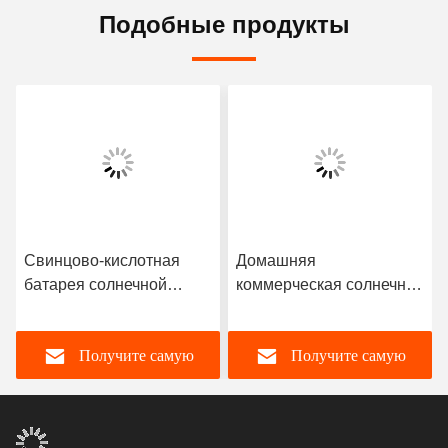
Подобные продукты
Свинцово-кислотная
Домашняя
батарея солнечной
коммерческая солнечная
системы для дома
система MPPT 110 В 240
мощностью 900 Вт
В
Получите самую
Получите самую
лучшую цену
лучшую цену