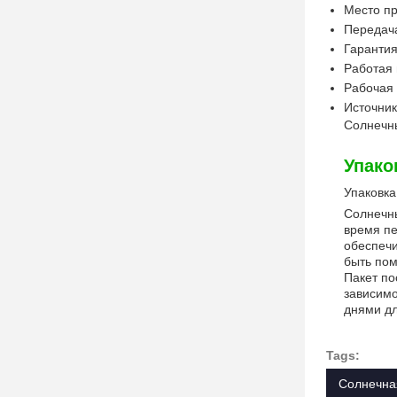
Место пр
Передача
Гарантия
Работая 
Рабочая 
Источник
Солнечны
Упако
Упаковка
Солнечны
время пе
обеспечи
быть по
Пакет по
зависимо
днями д
Tags:
Солнечна