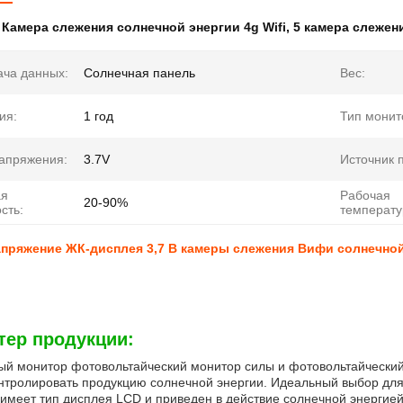
:
Камера слежения солнечной энергии 4g Wifi
,
5 камера слежен
ча данных:
Солнечная панель
Вес:
ия:
1 год
Тип монит
апряжения:
3.7V
Источник 
ая
Рабочая
20-90%
сть:
температу
пряжение ЖК-дисплея 3,7 В камеры слежения Вифи солнечной
тер продукции:
й монитор фотовольтайческий монитор силы и фотовольтайческий
нтролировать продукцию солнечной энергии. Идеальный выбор дл
имеет тип дисплея LCD и приведен в действие солнечной энергией