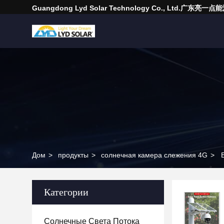
Guangdong Lyd Solar Technology Co., Ltd.广东
Дом
>
продукты
>
солнечная камера слежения 4G
>
Категории
Солнечные Света Потока