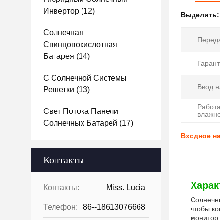
Инвертор
(12)
Выделить
Солнечная
Переда
Свинцовокислотная
Батарея
(14)
Гарант
С Солнечной Системы
Ввод н
Решетки
(13)
Работ
Свет Потока Панели
влажно
Солнечных Батарей
(17)
Входное на
Контакты
Харак
Контакты:
Miss. Lucia
Солнечны
Телефон:
86--18613076668
чтобы ко
монитор 