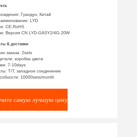
кта
ождения: Гуандун, Китай
аименование: LYD
я: CE-RoHS
и: Версия CN LYD-GASY2/4G-20W
ты & доставки
ин заказа: 2sets
етали: коробка цвета
ки: 7-10days
ты: T/T, западное соединение
собности: 10000sets/month
чите самую лучшую цену