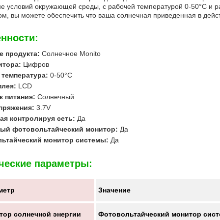
е условий окружающей среды, с рабочей температурой 0-50°C и 
м, вы можете обеспечить что ваша солнечная приведенная в дейс
нности:
е продукта:
Солнечное Monito
итора:
Цифров
 температура:
0-50°C
плея:
LCD
к питания:
Солнечный
пряжения:
3.7V
ая контролируя сеть:
Да
ый фотовольтайческий монитор:
Да
ьтайческий монитор системы:
Да
ческие параметры:
метр
Значение
тор солнечной энергии
Фотовольтайческий монитор сист