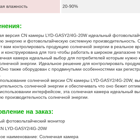
ая влажность
20-90%
нения:
ая версия CN камеры LYD-GASY2/4G-20W идеальный фотовольтайч
ю энергию и фотовольтайческую системную производительность. 
т вам контролировать продукцию солнечной энергии в реальное в
 и конструирована для того чтобы работать в широком диапазоне т
ечная камера идеальный выбор для потребителей которым нужно к
Отправить
олнечной энергии. Идеальное решение для контролировать продук
 Оно также оборудован с продвинутыми особенностями как регистр
.
пользование солнечной версии CN камеры LYD-GASY2/4G-20W, вы 
ительность солнечной энергии и обеспечивать что оно бежит опт
 использовании интерфейсом, эта солнечная камера идеальный вы
ю производительность солнечной энергии.
овление на заказ:
ый фотовольтайческий монитор
CN LYD-GASY2/4G-20W
ое наименование: Солнечная камера