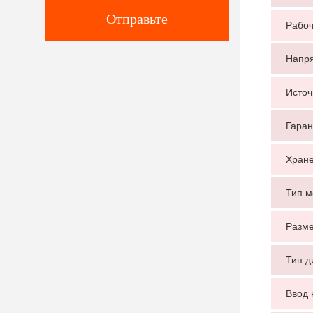
Отправьте
Рабоч
Напря
Источ
Гаран
Хран
Тип м
Разме
Тип д
Ввод 