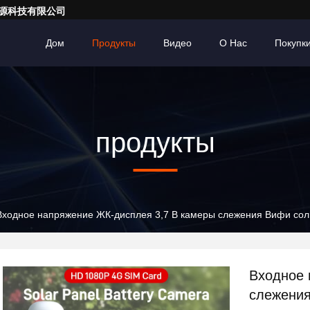
亮一点能源科技有限公司
Дом
Продукты
Видео
О Нас
Покупк
продукты
Входное напряжение ЖК-дисплея 3,7 В камеры слежения Вифи сол
Входное 
слежения