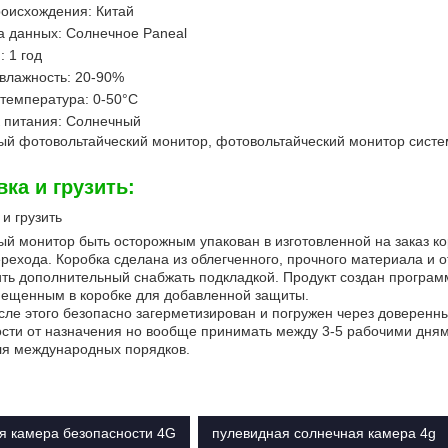
оисхождения: Китай
 данных: Солнечное Paneal
: 1 год
влажность: 20-90%
температура: 0-50°C
 питания: Солнечный
й фотовольтайческий монитор, фотовольтайческий монитор систе
вка и грузить:
 и грузить
й монитор быть осторожным упакован в изготовленной на заказ к
рехода. Коробка сделана из облегченного, прочного материала и 
ть дополнительный снабжать подкладкой. Продукт создан програм
мещенным в коробке для добавленной защиты.
сле этого безопасно загерметизирован и погружен через доверенн
сти от назначения но вообще принимать между 3-5 рабочими дням
ля международных порядков.
я камера безопасности 4G
пулевидная солнечная камера 4g