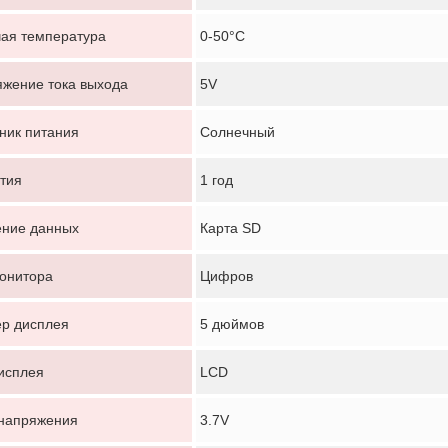
ая температура
0-50°C
жение тока выхода
5V
ник питания
Солнечный
тия
1 год
ение данных
Карта SD
Оставьте сообщение
онитора
Цифров
Мы скоро тебе перезвоним!
р дисплея
5 дюймов
исплея
LCD
напряжения
3.7V