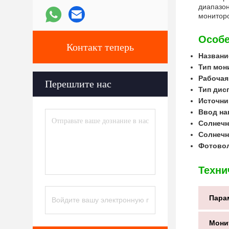
диапазон
мониторо
Особе
Контакт теперь
Названи
Тип мон
Рабочая
Перешлите нас
Тип дис
Источни
Ввод на
Солнечн
Солнечн
Фотовол
Техни
Пара
Мони