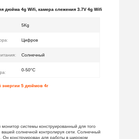
ия дюйма 4g Wifi
,
камера слежения 3.7V 4g Wifi
5Kg
ора:
Цифров
питания:
Солнечный
0-50°C
ра:
 энергии 5 дюймов 4г
 монитор системы конструированный для того
я вашей солнечной контролируя сети. Солнечный
. Он конструирован для работы в широком