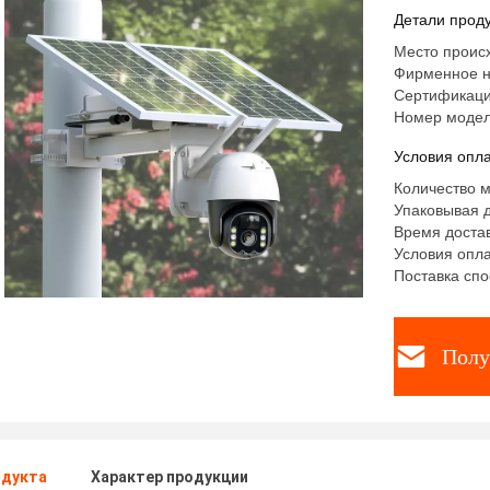
4г
Детали проду
Место происх
Фирменное н
Сертификаци
Номер модел
Условия опла
Количество м
Упаковывая д
Время достав
Условия опла
Поставка спо
Полу
одукта
Характер продукции