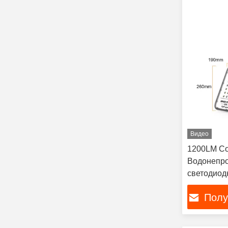
Видео
1200LM Со
Водонепр
светодиод
солнечной
Полу