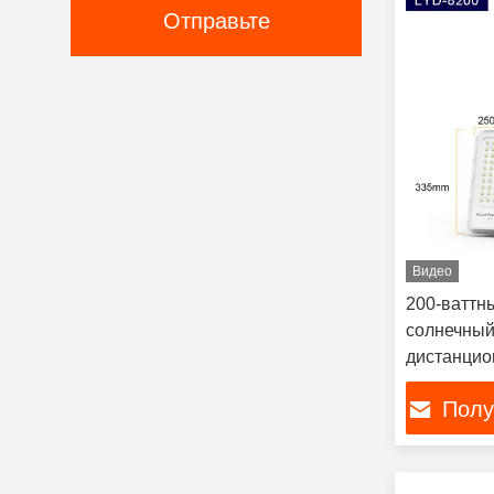
Отправьте
Видео
200-ваттн
солнечный
дистанцио
светодиод
Полу