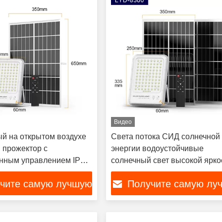
Видео
ый на открытом воздухе
Света потока СИД солнечной
 прожектор с
энергии водоустойчивые
нным управлением IP66
солнечный свет высокой ярко
ный прожектор
чите самую лучшую
Получите самую лу
цену
цену