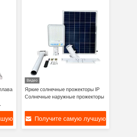
Видео
плава
Яркие солнечные прожекторы IP
и
Солнечные наружные прожекторы
чшую
Получите самую лучшую
цену