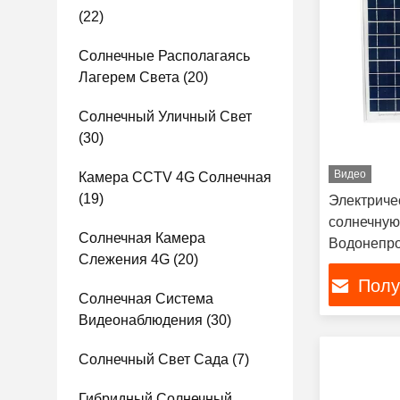
(22)
Солнечные Располагаясь
Лагерем Света
(20)
Солнечный Уличный Свет
(30)
Видео
Камера CCTV 4G Солнечная
(19)
Электриче
солнечную
Солнечная Камера
Водонепр
Слежения 4G
(20)
светодиод
Полу
Солнечная Система
Видеонаблюдения
(30)
Солнечный Свет Сада
(7)
Гибридный Солнечный