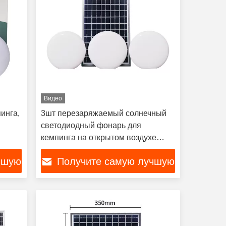
Видео
инга,
3шт перезаряжаемый солнечный
светодиодный фонарь для
кемпинга на открытом воздухе
портативный
чшую
Получите самую лучшую
цену