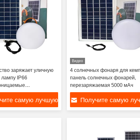
Видео
ство заряжает уличную
4 солнечных фонаря для кемп
 лампу IP66
панель солнечных фонарей,
оницаемые
перезаряжаемая 5000 мАч
ные солнечные фонари
чите самую лучшую
Получите самую лу
цену
цену