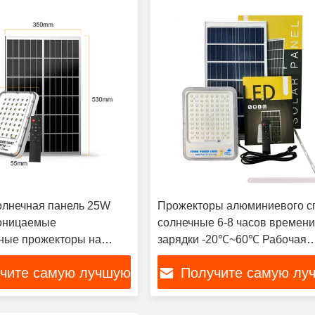
лнечная панель 25W
Прожекторы алюминиевого с
оницаемые
солнечные 6-8 часов времен
ные прожекторы на
зарядки -20℃~60℃ Рабочая
 энергии LYD-8150
температура
чите самую лучшую
Получите самую лу
цену
цену