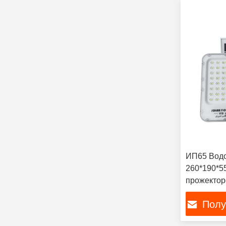
ИП65 Водо
260*190*5
прожектор
Полу