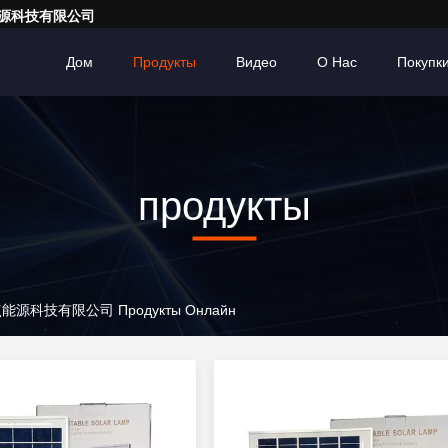
亮一点能源科技有限公司
Дом
Продукты
Видео
О Нас
Покупк
продукты
广东亮一点能源科技有限公司 Продукты Онлайн