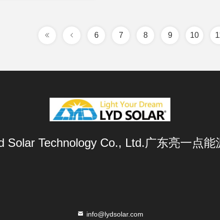
цену
6
7
8
9
10
1
Lyd Solar Technology Co., Ltd.广东
info@lydsolar.com