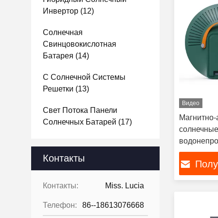
Инвертор
(12)
Солнечная
Свинцовокислотная
Батарея
(14)
С Солнечной Системы
Решетки
(13)
Видео
Свет Потока Панели
Магнитно-
Солнечных Батарей
(17)
солнечные
водонепр
солнечный
Контакты
Полу
для кемпи
Контакты:
Miss. Lucia
Телефон:
86--18613076668