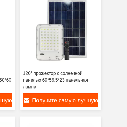
е
120° прожектор с солнечной
50*60
панелью 69*56,5*23 панельная
лампа
чшую
Получите самую лучшую
цену