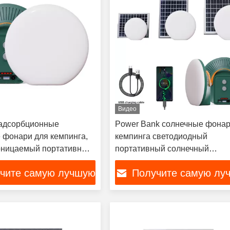
Видео
адсорбционные
Power Bank солнечные фонар
 фонари для кемпинга,
кемпинга светодиодный
оницаемый портативный
портативный солнечный
 зарядный светильник
перезаряжаемый фонарь
чите самую лучшую
Получите самую лу
нга
цену
цену