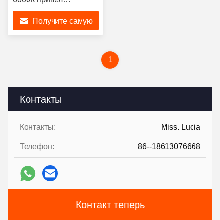
прожектор 4,5кг ИП66
Получите самую
на солнечной энергии
лучшую цену
1
Контакты
Контакты:
Miss. Lucia
Телефон:
86--18613076668
Контакт теперь